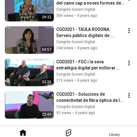
del canvi cap a noves formes de 
treball
Congrés Govern Digital
306 views
•
4 years ago
29:22
CGD2021 - TAULA RODONA: 
Serveis públics digitals de 
qualitat, innovadors i sostenibles
Congrés Govern Digital
244 views
•
4 years ago
54:57
CGD2021 - FGC i la seva 
estratègia digital per millorar 
l'eficiència amb la signatura
Congrés Govern Digital
215 views
•
4 years ago
32:20
CGD2021 - Solucions de 
connectivitat de fibra òptica de la 
Generalitat de Catalunya en 
Congrés Govern Digital
l’àmbit rural
92 views
•
4 years ago
22:43
Library