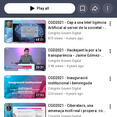
ponències.
Play all
CGD2021 - Cap a una Intel·ligència 
Artificial al servei de la societat - 
Nuria Oliver
Congrés Govern Digital
870 views
•
4 years ago
48:01
CGD2021 - Hackejant la por a la 
transparència - Jaime Gómez-
Obregón
Congrés Govern Digital
3.9K views
•
4 years ago
29:31
CGD2021 - Inauguració 
institucional i benvinguda
Congrés Govern Digital
224 views
•
4 years ago
37:52
CGD2021 - Ciberatacs, una 
amenaça molt real i propera: com 
ens podem protegir?
Congrés Govern Digital