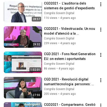
CGD2021 -  L'auditoria dels 
sistemes de gestió d'expedients
Congrés Govern Digital
116 views
•
4 years ago
28:57
CGD2021 - Videotrucada. Un nou 
model d'atenció a la 
ciutadania/empresa
Congrés Govern Digital
239 views
•
4 years ago
29:32
CGD 2021 - Fons Next Generation 
EU: on estem i oportunitats
Congrés Govern Digital
86 views
•
4 years ago
1:02:01
CGD 2021 - Revolució digital 
sumant tecnologia  persones: 
experiència de l'Ajuntament 
Congrés Govern Digital
d’Esparreguera
205 views
•
4 years ago
27:55
CGD2021 - Comparteams. Gestió 