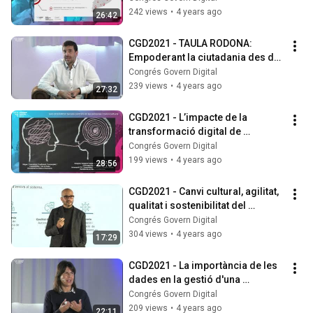
242 views
•
4 years ago
26:42
CGD2021 - TAULA RODONA: 
Empoderant la ciutadania des de 
les OAC
Congrés Govern Digital
239 views
•
4 years ago
27:32
CGD2021 - L’impacte de la 
transformació digital de 
l'Ajuntament de Tarragona en 
Congrés Govern Digital
l'Agenda 2030
199 views
•
4 years ago
28:56
CGD2021 - Canvi cultural, agilitat, 
qualitat i sostenibilitat del 
desenvolupament de programari
Congrés Govern Digital
304 views
•
4 years ago
17:29
CGD2021 - La importància de les 
dades en la gestió d'una 
destinació turística
Congrés Govern Digital
209 views
•
4 years ago
22:11