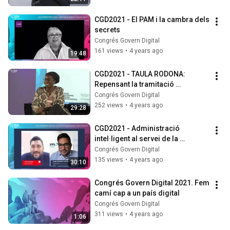
CGD2021 - El PAM i la cambra dels 
secrets
Congrés Govern Digital
161 views
•
4 years ago
19:48
CGD2021 - TAULA RODONA: 
Repensant la tramitació 
electrònica arran de la pandèmia
Congrés Govern Digital
252 views
•
4 years ago
29:28
CGD2021 - Administració 
intel·ligent al servei de la 
ciutadania, GAVIUS
Congrés Govern Digital
135 views
•
4 years ago
30:10
Congrés Govern Digital 2021. Fem 
camí cap a un país digital
Congrés Govern Digital
311 views
•
4 years ago
1:06