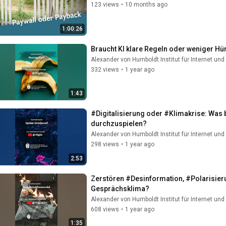
123 views
•
10 months ago
1:00:26
Braucht KI klare Regeln oder weniger Hür
Alexander von Humboldt Institut für Internet und
332 views
•
1 year ago
1:43
#Digitalisierung oder #Klimakrise: Was b
durchzuspielen?
Alexander von Humboldt Institut für Internet und
298 views
•
1 year ago
2:53
Zerstören #Desinformation, #Polarisier
Gesprächsklima?
Alexander von Humboldt Institut für Internet und
608 views
•
1 year ago
1:35