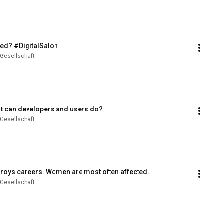
ssed? #DigitalSalon
 Gesellschaft
at can developers and users do?
 Gesellschaft
troys careers. Women are most often affected.
 Gesellschaft