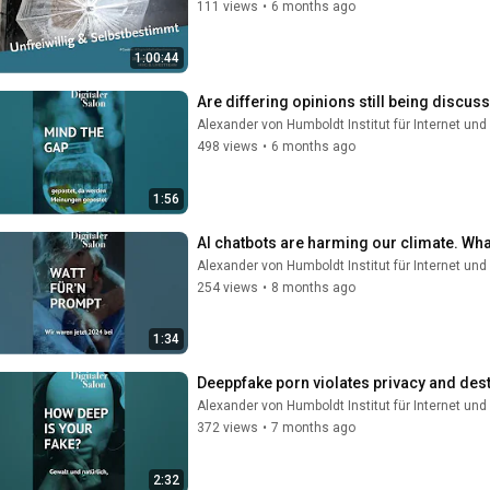
111 views
•
6 months ago
1:00:44
Are differing opinions still being discu
Alexander von Humboldt Institut für Internet und
498 views
•
6 months ago
1:56
AI chatbots are harming our climate. Wh
Alexander von Humboldt Institut für Internet und
254 views
•
8 months ago
1:34
Deeppfake porn violates privacy and des
Alexander von Humboldt Institut für Internet und
372 views
•
7 months ago
2:32