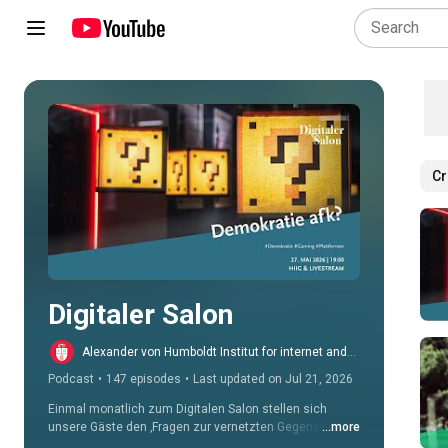
Cr
Play all
Digitaler Salon
Alexander von Humboldt Institut for internet and
society
Podcast
•
147 episodes
•
Last updated on Jul 21, 2026
Einmal monatlich zum Digitalen Salon stellen sich 
unsere Gäste den ‚Fragen zur vernetzten Gegenwart‘. In 
...more
unserer Diskussionsreihe beleuchten wir Netz-