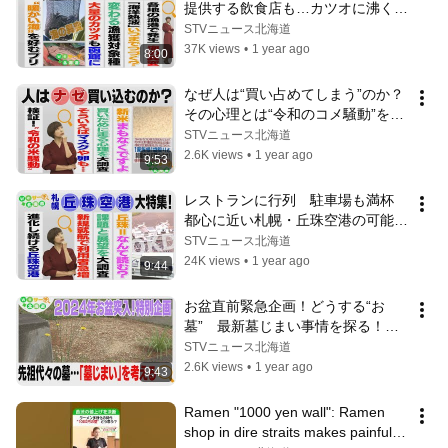
提供する飲食店も…カツオに沸く函
館　Ｗｅサーチ北海道#78
STVニュース北海道
37K views
•
1 year ago
8:00
なぜ人は“買い占めてしまう”のか？
その心理とは“令和のコメ騒動”を考
える　Ｗｅサーチ北海道#77
STVニュース北海道
2.6K views
•
1 year ago
9:53
レストランに行列　駐車場も満杯　
都心に近い札幌・丘珠空港の可能性
は　Ｗｅサーチ北海道#76
STVニュース北海道
24K views
•
1 year ago
9:44
お盆直前緊急企画！どうする“お
墓”　最新墓じまい事情を探る！Ｗ
ｅサーチ北海道#75
STVニュース北海道
2.6K views
•
1 year ago
9:43
Ramen "1000 yen wall": Ramen 
shop in dire straits makes painful 