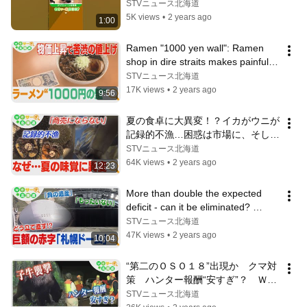
decision to raise prices. WeSearc...
STVニュース北海道
5K views
•
2 years ago
1:00
Ramen "1000 yen wall": Ramen 
shop in dire straits makes painful 
decision to raise prices. We Sear...
STVニュース北海道
17K views
•
2 years ago
9:56
夏の食卓に大異変！？イカがウニが
記録的不漁…困惑は市場に、そして
カレー店にも！？　Ｗｅサーチ北海
STVニュース北海道
道#73
64K views
•
2 years ago
12:23
More than double the expected 
deficit - can it be eliminated? 
Sapporo Dome WeSearch 
STVニュース北海道
Hokkaido #72
47K views
•
2 years ago
10:04
“第二のＯＳＯ１８”出現か　クマ対
策　ハンター報酬“安すぎ”？　Ｗｅ
サーチ北海道#71
STVニュース北海道