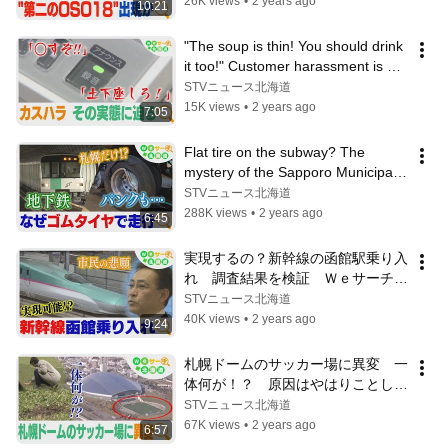
26K views
•
2 years ago
10:21
"The soup is thin! You should drink 
it too!" Customer harassment is 
escalating day by day, and we...
STVニュース北海道
15K views
•
2 years ago
7:05
Flat tire on the subway? The 
mystery of the Sapporo Municipal 
Subway, the only subway in Japan 
STVニュース北海道
to...
288K views
•
2 years ago
6:45
実現するの？新幹線の函館駅乗り入
れ　調査結果を検証　Ｗｅサーチ北
海道#67
STVニュース北海道
40K views
•
2 years ago
9:24
札幌ドームのサッカー場に異変　一
体何が！？　原因はやはりことし
の“異常な２月・３月”　Ｗｅサーチ
STVニュース北海道
北海道#68
67K views
•
2 years ago
6:57