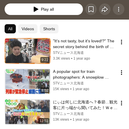
Play all
All
Videos
Shorts
"It's not tasty, but it's loved!?" The 
secret story behind the birth of 
Hokkaido souvenir "Genghi...
STVニュース北海道
3.3K views
•
1 year ago
9:22
A popular spot for train 
photographers: A snowplow 
suddenly stops. There have been 
STVニュース北海道
problems in th...
15K views
•
1 year ago
8:02
にぃは何しに北海道へ？春節…観光
客に片っ端から聞いてみた！Ｗｅサ
ーチ北海道#82
STVニュース北海道
13K views
•
1 year ago
12:51