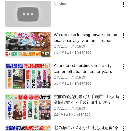
No views
We are also looking forward to the 
local specialty "Zantare"! Sapporo 
and Kushiro are directly co...
STVニュース北海道
7.8K views
•
1 year ago
7:57
Abandoned buildings in the city 
center left abandoned for years... 
dangerous buildings - what can...
STVニュース北海道
5.6K views
•
1 year ago
9:29
空前の経済効果だ！千歳市…巨大商
業施設続々・千歳初進出店次々　ラ
ピダス効果に沸く３６号沿いを歩い
STVニュース北海道
てみた　Ｗｅサーチ北海道#79
22K views
•
1 year ago
7:40
北の海にカツオが！“刺し身定食”を