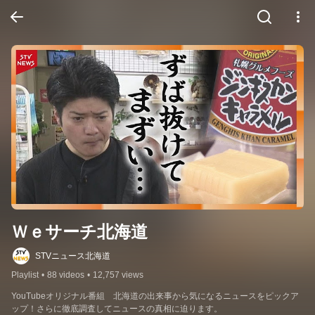
Ｗｅサーチ北海道
STVニュース北海道
Playlist
•
88 videos
•
12,757 views
YouTubeオリジナル番組　北海道の出来事から気になるニュースをピックア
ップ！さらに徹底調査してニュースの真相に迫ります。