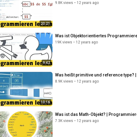
9.8K views
•
12 years ago
20:21
Was ist Objektorientiertes Programmier
19K views
•
12 years ago
9:42
Was heißt primitive und reference type?
8.9K views
•
12 years ago
10:16
Was ist das Math-Objekt? | Programmier
7.3K views
•
12 years ago