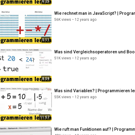
6:25
Wie rechnet man in JavaScript? | Progra
56K views
•
12 years ago
5:11
Was sind Vergleichsoperatoren und Bool
51K views
•
12 years ago
8:59
Was sind Variablen? | Programmieren le
55K views
•
12 years ago
11:57
Wie ruft man Funktionen auf? | Programm