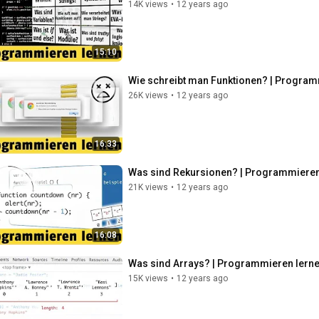
14K views
•
12 years ago
15:10
Wie schreibt man Funktionen? | Program
26K views
•
12 years ago
16:33
Was sind Rekursionen? | Programmieren 
21K views
•
12 years ago
16:08
Was sind Arrays? | Programmieren lerne
15K views
•
12 years ago