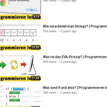
48K views
•
12 years ago
4:19
Wie verarbeitet man Strings? | Programm
51K views
•
12 years ago
10:30
Was ist das EVA-Prinzip? | Programmiere
46K views
•
12 years ago
11:24
Was sind if und else? | Programmieren l
36K views
•
12 years ago