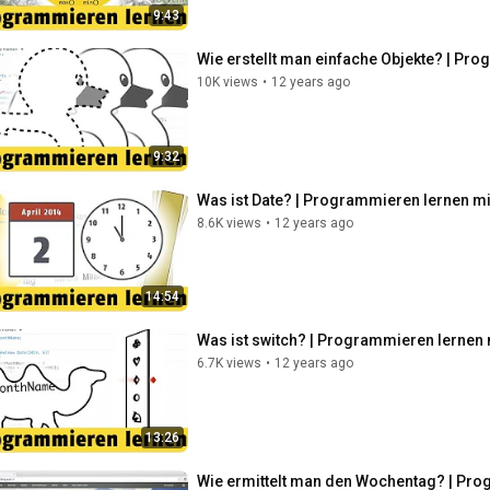
9:43
Wie erstellt man einfache Objekte? | Pr
10K views
•
12 years ago
9:32
Was ist Date? | Programmieren lernen mi
8.6K views
•
12 years ago
14:54
Was ist switch? | Programmieren lernen 
6.7K views
•
12 years ago
13:26
Wie ermittelt man den Wochentag? | Pro