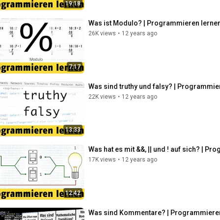
19:18
Was ist Modulo? | Programmieren lernen
26K views
•
12 years ago
7:17
Was sind truthy und falsy? | Programmie
22K views
•
12 years ago
13:33
Was hat es mit &&, || und ! auf sich? | P
17K views
•
12 years ago
12:42
Was sind Kommentare? | Programmieren 