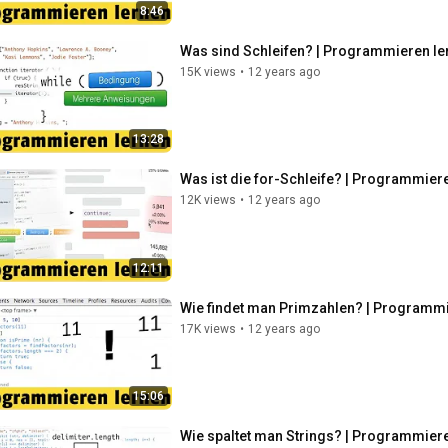
8:46
Was sind Schleifen? | Programmieren le
15K views
•
12 years ago
13:28
Was ist die for-Schleife? | Programmier
12K views
•
12 years ago
12:11
Wie findet man Primzahlen? | Programmi
17K views
•
12 years ago
15:06
Wie spaltet man Strings? | Programmiere