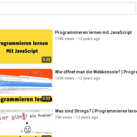
Programmieren lernen mit JavaScript
178K views
•
12 years ago
5:23
Wie öffnet man die Webkonsole? | Progr
103K views
•
12 years ago
4:33
Was sind Strings? | Programmieren lern
73K views
•
12 years ago