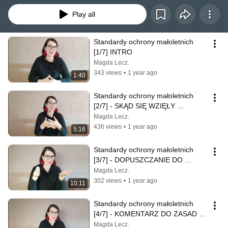
Play all
Standardy ochrony małoletnich 
[1/7] INTRO
Magda Lecz.
343 views
•
1 year ago
1:40
Standardy ochrony małoletnich 
[2/7] - SKĄD SIĘ WZIĘŁY 
STANDARDY OCHRONY 
Magda Lecz.
MAŁOLETNICH?
436 views
•
1 year ago
5:16
Standardy ochrony małoletnich 
[3/7] - DOPUSZCZANIE DO 
KONTAKTU Z MAŁOLETNIMI
Magda Lecz.
302 views
•
1 year ago
10:11
Standardy ochrony małoletnich 
[4/7] - KOMENTARZ DO ZASAD 
BEZPIECZNEGO KONTAKTU Z 
Magda Lecz.