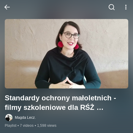
Standardy ochrony małoletnich - 
filmy szkoleniowe dla RŚŻ 
Archidiecezji Warszawskiej
Magda Lecz.
Playlist
•
7 videos
•
1,598 views