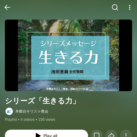
シリーズ「生きる力」
本郷台キリスト教会
Playlist
•
4 videos
•
156 views
Play all