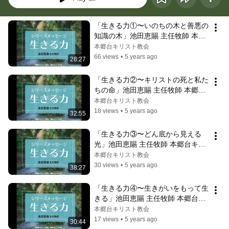
「生きる力①〜いのちの木と善悪の
知識の木」池田恵賜 主任牧師 本郷
台キリスト教会」のコピー
本郷台キリスト教会
66 views
•
5 years ago
28:27
「生きる力②〜キリストの死と私た
ちの命」池田恵賜 主任牧師 本郷台
キリスト教会
本郷台キリスト教会
18 views
•
5 years ago
32:55
「生きる力③〜どん底から見える
光」池田恵賜 主任牧師 本郷台キリ
スト教会
本郷台キリスト教会
30 views
•
5 years ago
38:27
「生きる力④〜生きがいをもって生
きる」池田恵賜 主任牧師 本郷台キ
リスト教会
本郷台キリスト教会
17 views
•
5 years ago
30:44