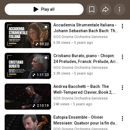
Lukas Geniusas, Andrea Bacchetti, Cristiano Burato, Eutopia Ensemble e 
l'Accademia Strumentale Italiana con Alberto Rasi, registrati al Teatro 
Play all
Carlo Felice e alla Chiesa di San Luca di Genova
Accademia Strumentale Italiana - 
Johann Sebastian Bach Bach: The 
Art of Fugue, BWV 1080
GOG Giovine Orchestra Genovese
6.5K views
•
5 years ago
59:33
Cristiano Burato, piano - Chopin: 
24 Preludes, Franck: Prélude, Aria 
et Final, Gerswhin: 3 Preludes
GOG Giovine Orchestra Genovese
3.3K views
•
5 years ago
1:11:33
Andrea Bacchetti – Bach: The 
Well-Tempered Clavier, Book 2, 
BWV 870 - 893
GOG Giovine Orchestra Genovese
24K views
•
5 years ago
2:10:19
Eutopia Ensemble - Olivier 
Messiaen: Quatuor pour la fin du 
temps
GOG Giovine Orchestra Genovese