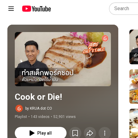
Play all
Cook or Die!
by KRUA dot CO
Playlist
•
143 videos
•
52,901 views
Play all