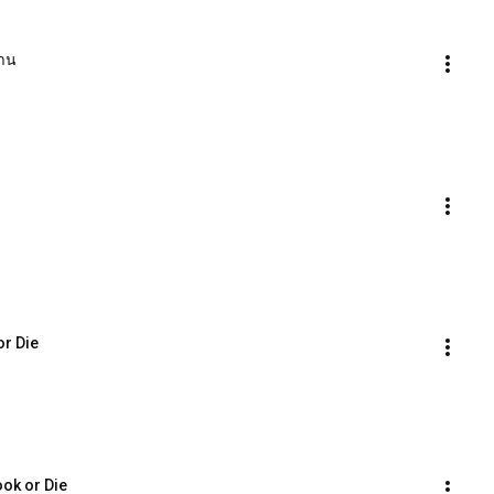
้าน
or Die
Cook or Die