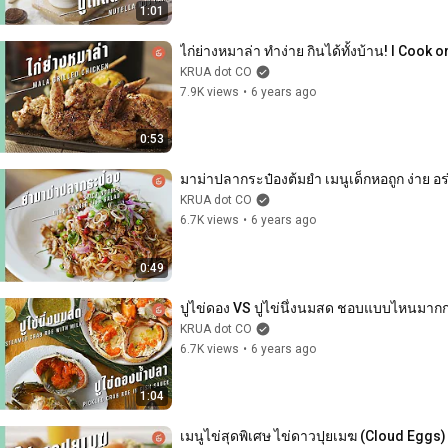
1:01
ไก่ย่างหมาล่า ทำง่าย กินได้ทั้งบ้าน! l Cook o
KRUA dot CO
7.9K views
•
6 years ago
0:53
มาม่าปลากระป๋องต้มยำ เมนูเด็กหอถูก ง่าย อร่
KRUA dot CO
6.7K views
•
6 years ago
0:49
ปูไข่ดอง VS ปูไข่นึ่งนมสด ชอบแบบไหนมากกว่
KRUA dot CO
6.7K views
•
6 years ago
1:04
เมนูไข่สุดพิเศษ ไข่ดาวปุยเมฆ (Cloud Eggs)