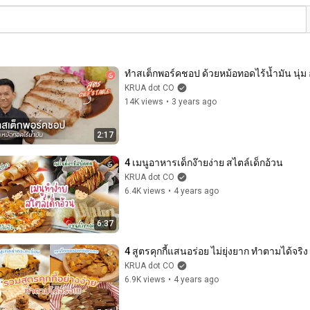
ทำสเต็กพอร์คชอป ด้วยหม้อทอดไร้น้ำมัน นุ่ม 
KRUA dot CO
14K views
•
3 years ago
2:17
4 เมนูอาหารเด็กง๊ายง่าย สไตล์เด็กอ้วน
KRUA dot CO
6.4K views
•
4 years ago
6:37
4 สูตรคุกกี้แสนอร่อย ไม่ยุ่งยาก ทำตามได้จริง
KRUA dot CO
6.9K views
•
4 years ago