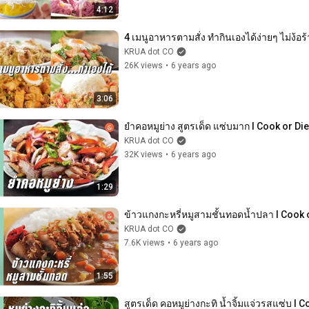
4:12
4 เมนูอาหารตามสั่ง ทำกินเองได้ง่ายๆ ไม่ง้อร
KRUA dot CO
26K views
•
6 years ago
3:06
ยำคอหมูย่าง สูตรเด็ด แซ่บมาก l Cook or Die
KRUA dot CO
32K views
•
6 years ago
1:29
ข้าวแกงกะหรี่หมูสามชั้นทอดน้ำปลา l Cook 
KRUA dot CO
7.6K views
•
6 years ago
1:55
สูตรเด็ด คอหมูย่างกะทิ น้ำจิ้มแจ่วรสแซ่บ l 