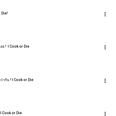
r Die!
อย !  l Cook or Die
ากัน ! l Cook or Die
 l Cook or Die