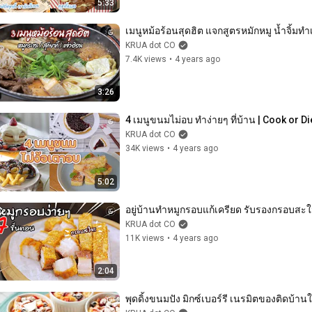
5:33
เมนูหม้อร้อนสุดฮิต แจกสูตรหมักหมู น้ำจิ้มทำ
KRUA dot CO
7.4K views
•
4 years ago
3:26
4 เมนูขนมไม่อบ ทำง่ายๆ ที่บ้าน | Cook or Di
KRUA dot CO
34K views
•
4 years ago
5:02
อยู่บ้านทำหมูกรอบแก้เครียด รับรองกรอบสะใจ
KRUA dot CO
11K views
•
4 years ago
2:04
พุดดิ้งขนมปัง มิกซ์เบอร์รี เนรมิตของติดบ้า