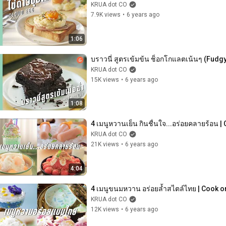
KRUA dot CO
7.9K views
•
6 years ago
1:06
บราวนี่ สูตรเข้มข้น ช็อกโกแลตเน้นๆ (Fudg
KRUA dot CO
15K views
•
6 years ago
1:08
4 เมนูหวานเย็น กินชื่นใจ...อร่อยคลายร้อน |
KRUA dot CO
21K views
•
6 years ago
4:04
4 เมนูขนมหวาน อร่อยล้ำสไตล์ไทย | Cook o
KRUA dot CO
12K views
•
6 years ago