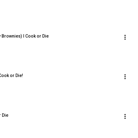
y Brownies) l Cook or Die
 Cook or Die!
r Die