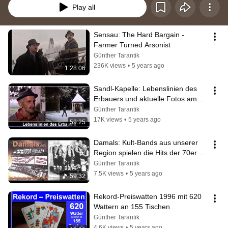
Play all
Sensau: The Hard Bargain - 
Farmer Turned Arsonist
Günther Tarantik
236K views
•
5 years ago
1:28:06
Sandl-Kapelle: Lebenslinien des 
Erbauers und aktuelle Fotos am 
Ende
Günther Tarantik
17K views
•
5 years ago
59:25
Damals: Kult-Bands aus unserer 
Region spielen die Hits der 70er 
Jahre
Günther Tarantik
7.5K views
•
5 years ago
59:32
Rekord-Preiswatten 1996 mit 620 
Wattern an 155 Tischen
Günther Tarantik
4.6K views
•
5 years ago