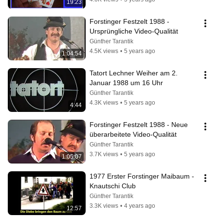
19:23
Forstinger Festzelt 1988 - 
Ursprüngliche Video-Qualität
Günther Tarantik
4.5K views
•
5 years ago
1:04:54
Tatort Lechner Weiher am 2. 
Januar 1988 um 16 Uhr
Günther Tarantik
4.3K views
•
5 years ago
4:44
Forstinger Festzelt 1988 - Neue 
überarbeitete Video-Qualität
Günther Tarantik
3.7K views
•
5 years ago
1:05:07
1977 Erster Forstinger Maibaum - 
Knautschi Club
Günther Tarantik
3.3K views
•
4 years ago
12:57