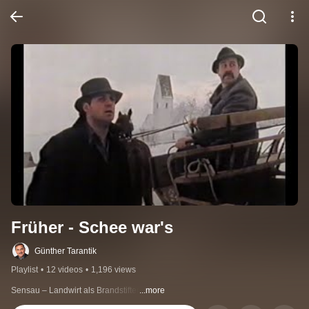
Früher - Schee war's
Günther Tarantik
Playlist
•
12 videos
•
1,196 views
Sensau – Landwirt als Brandstifter
...more