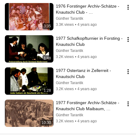
1976 Forstinger Archiv-Schätze - 
Knautschi Club - 
Vereinsgründung/Bilder Gartenfest 
Günther Tarantik
usw.
3.3K views
•
4 years ago
3:35
1977 Schafkopfturnier in Forsting - 
Knautschi Club
Günther Tarantik
3.2K views
•
4 years ago
1:48
1977 Ostertanz in Zellerreit - 
Knautschi Club
Günther Tarantik
3.2K views
•
4 years ago
1:28
1977 Forstinger Archiv-Schätze - 
Knautschi Club Maibaum, 
Almhütte, Tänze usw.
Günther Tarantik
3.2K views
•
4 years ago
10:30