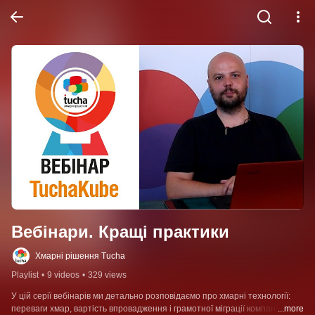
Вебінари. Кращі практики
Хмарні рішення Tucha
Playlist
•
9 videos
•
329 views
У цій серії вебінарів ми детально розповідаємо про хмарні технології: 
переваги хмар, вартість впровадження і грамотної міграції компанії у 
...more