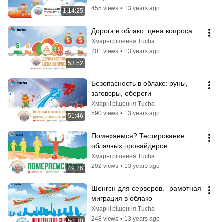
455 views
•
13 years ago
1:14:25
Дорога в облако: цена вопроса
Хмарні рішення Tucha
201 views
•
13 years ago
53:52
Безопасность в облаке: руны, 
заговоры, обереги
Хмарні рішення Tucha
590 views
•
13 years ago
51:46
Померяемся? Тестирование 
облачных провайдеров
Хмарні рішення Tucha
202 views
•
13 years ago
49:26
Шенген для серверов. Грамотная 
миграция в облако
Хмарні рішення Tucha
248 views
•
13 years ago
50:30