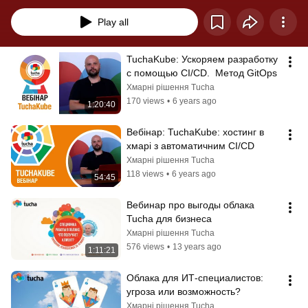
хмару, безпеки рішень та багато іншого. Також доступні презентаційні 
матеріали та текстові версії всіх серій шукайте за адресою: 
Play all
http://tucha.ua/webinars/. Дивіться, читайте, використовуйте!
TuchaKube: Ускоряем разработку 
с помощью CI/CD.  Метод GitOps
Хмарні рішення Tucha
170 views
•
6 years ago
1:20:40
Вебінар: TuchaKube: хостинг в 
хмарі з автоматичним CI/CD
Хмарні рішення Tucha
118 views
•
6 years ago
54:45
Вебинар про выгоды облака 
Tucha для бизнеса
Хмарні рішення Tucha
576 views
•
13 years ago
1:11:21
Облака для ИТ-специалистов: 
угроза или возможность?
Хмарні рішення Tucha