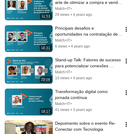
arte de otimizar a compra e venda 
de serviços de TI
Match<IT>
29 views
•
4 years ago
11:53
Principais desafios e 
oportunidades na contratação de 
profissionais de tecnologia
Match<IT>
6 views
•
4 years ago
16:31
Stand-up Talk: Fatores de sucesso 
para potencializar conexões 
colaborativas
Match<IT>
10 views
•
4 years ago
29:08
Transformação digital como 
jornada contínua
Match<IT>
41 views
•
3 years ago
18:17
Depoimento sobre o evento Re-
Conectar com Tecnologia