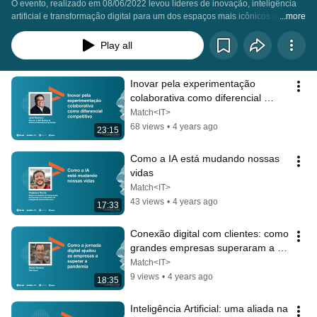
O evento, realizado em 08/06/2022 levou líderes de inovação, inteligência 
artificial e transformação digital para um dos espaços mais icônicos do 
...more
Brasil, o MASP.
Play all
Inovar pela experimentação 
colaborativa como diferencial 
competitivo
Match<IT>
68 views
•
4 years ago
23:15
Como a IA está mudando nossas 
vidas
Match<IT>
43 views
•
4 years ago
17:33
Conexão digital com clientes: como 
grandes empresas superaram a 
pandemia
Match<IT>
9 views
•
4 years ago
18:35
Inteligência Artificial: uma aliada na 