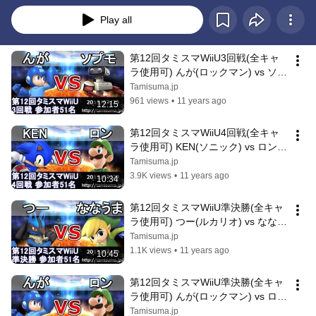
Play all
第12回タミスマWiiU3回戦(全キャ
ラ使用可) んが(ロックマン) vs ソプ
モ（ロボット） スマブラWiiU 
Tamisuma.jp
SSB4
961 views
•
11 years ago
12:15
第12回タミスマWiiU4回戦(全キャ
ラ使用可) KEN(ソニック) vs ロン
（ルイージ） スマブラWiiU SSB4
Tamisuma.jp
3.9K views
•
11 years ago
10:34
第12回タミスマWiiU準決勝(全キャ
ラ使用可) つー(ルカリオ) vs ななう
ま（トゥーンリンク） スマブラ
Tamisuma.jp
WiiU SSB4
1.1K views
•
11 years ago
10:45
第12回タミスマWiiU準決勝(全キャ
ラ使用可) んが(ロックマン) vs ロン
(ルイージ) スマブラWiiU SSB4
Tamisuma.jp