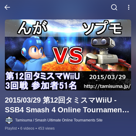
2015/03/29 第12回タミスマWiiU - 
SSB4 Smash 4 Online Tournaments 
- スマブラWiiU(Ver1.0.4)
Tamisuma / Smash Ultimate Online Tournaments Site
Playlist
•
6 videos
•
453 views