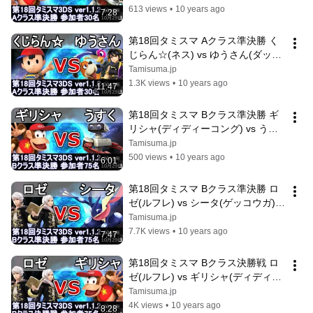
Smash for 3DS
613 views
•
10 years ago
7:28
第18回タミスマ Aクラス準決勝 く
じらん☆(ネス) vs ゆうさん(ダック
ハント・ブラックピット) スマブラ
Tamisuma.jp
3DS SSB4 Smash for 3DS
1.3K views
•
10 years ago
11:47
第18回タミスマ Bクラス準決勝 ギ
リシャ(ディディーコング) vs うす
く(ロボット) スマブラ3DS SSB4 
Tamisuma.jp
Smash for 3DS
500 views
•
10 years ago
6:01
第18回タミスマ Bクラス準決勝 ロ
ゼ(ルフレ) vs シータ(ゲッコウガ) 
スマブラ3DS SSB4 Smash for 3DS
Tamisuma.jp
7.7K views
•
10 years ago
7:47
第18回タミスマ Bクラス決勝戦 ロ
ゼ(ルフレ) vs ギリシャ(ディディー
コング) スマブラ3DS SSB4 Smash 
Tamisuma.jp
for 3DS
4K views
•
10 years ago
8:28