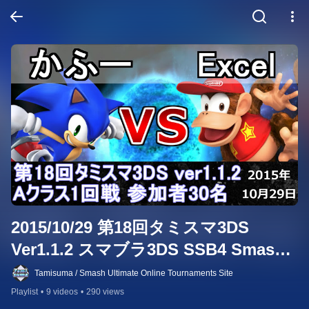
2015/10/29 第18回タミスマ3DS 
Ver1.1.2 スマブラ3DS SSB4 Smash 
for 3DS
Tamisuma / Smash Ultimate Online Tournaments Site
Playlist
•
9 videos
•
290 views