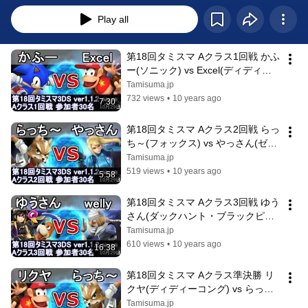
Play all
第18回タミスマ Aクラス1回戦 かふ
ー(ソニック) vs Excel(ディディー
コング) スマブラ3DS SSB4 Smash 
Tamisuma.jp
for 3DS
732 views
•
10 years ago
7:30
第18回タミスマ Aクラス2回戦 らっ
ち～(フォックス) vs やっさん(ゼロ
スーツサムス) スマブラ3DS SSB4 
Tamisuma.jp
Smash for 3DS
519 views
•
10 years ago
5:58
第18回タミスマ Aクラス3回戦 ゆう
さん(ダックハント・ブラックピッ
ト) vs welly(シーク) スマブラ3DS 
Tamisuma.jp
SSB4 Smash for 3DS
610 views
•
10 years ago
16:38
第18回タミスマ Aクラス準決勝 リ
クヤ(ディディーコング) vs らっち
～(フォックス) スマブラ3DS SSB4 
Tamisuma.jp