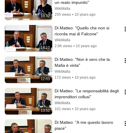
un reato impunito"
WikiMafia
255 views
•
10 years ago
19:32
Di Matteo: "Quello che non si 
ricorda mai di Falcone"
WikiMafia
2.8K views
•
10 years ago
14:10
Di Matteo: "Non è vero che la 
Mafia è vinta"
WikiMafia
172 views
•
10 years ago
12:03
Di Matteo: "Le responsabilità degli 
imprenditori collusi"
WikiMafia
101 views
•
10 years ago
13:52
Di Matteo: "A me questo lavoro 
piace"