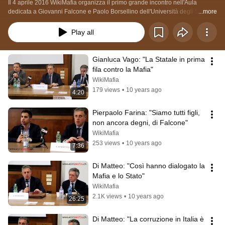
Il 4 aprile 2016 WikiMafia organizza il primo grande incontro nell'Aula 
dedicata a Giovanni Falcone e Paolo Borsellino dell'Università degli Studi di 
...more
Milano, facendo intervistare il Pubblico Ministero Antonino Di Matteo dal prof. 
Nando dalla Chiesa.
Play all
Gianluca Vago: "La Statale in prima 
fila contro la Mafia"
WikiMafia
179 views
•
10 years ago
4:20
Pierpaolo Farina: "Siamo tutti figli, 
non ancora degni, di Falcone"
WikiMafia
253 views
•
10 years ago
7:36
Di Matteo: "Così hanno dialogato la 
Mafia e lo Stato"
WikiMafia
2.1K views
•
10 years ago
26:25
Di Matteo: "La corruzione in Italia è 