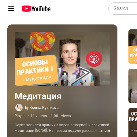
Play all
Медитация
by Ksenia Ryzhkova
Playlist
•
11 videos
•
1,081 views
Серия записей прямых эфиров с теорией и практикой 
медитации [50/50]. На первой неделе рассказываю 
...more
основные понятия. На второй про философию и 