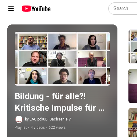
Play all
Bildung - für alle?! 
Kritische Impulse für 
eine inklusive Schule in 
by LAG pokuBi Sachsen e.V.
Playlist
•
4 videos
•
622 views
der 