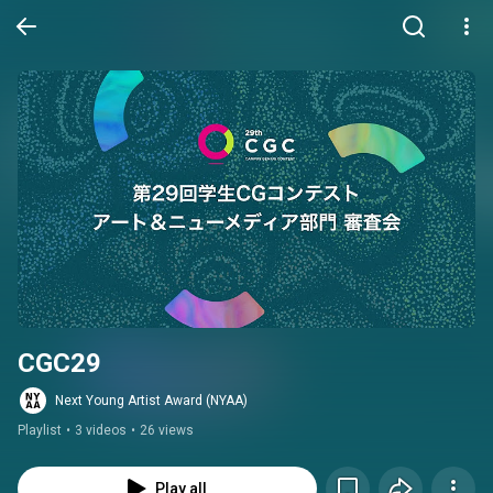
CGC29
Next Young Artist Award (NYAA)
Playlist
•
3 videos
•
26 views
Play all