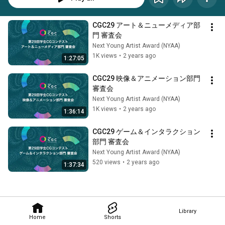
CGC29 アート＆ニューメディア部
門 審査会
Next Young Artist Award (NYAA)
1K views
•
2 years ago
1:27:05
CGC29 映像＆アニメーション部門 
審査会
Next Young Artist Award (NYAA)
1K views
•
2 years ago
1:36:14
CGC29 ゲーム＆インタラクション
部門 審査会
Next Young Artist Award (NYAA)
520 views
•
2 years ago
1:37:34
Library
Home
Shorts