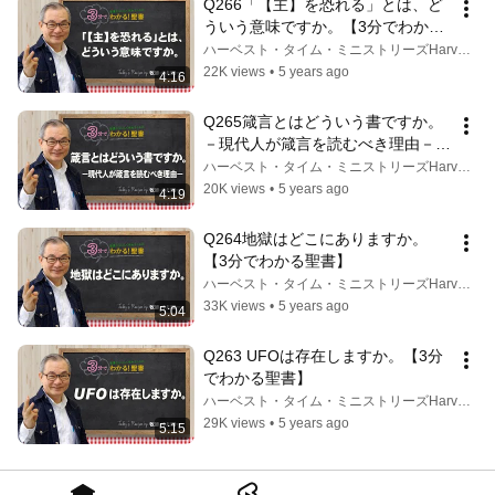
Q266「【主】を恐れる」とは、ど
ういう意味ですか。【3分でわかる
聖書】
ハーベスト・タイム・ミニストリーズHarvest Time Ministries
22K views
•
5 years ago
4:16
Q265箴言とはどういう書ですか。
－現代人が箴言を読むべき理由－
【3分でわかる聖書】
ハーベスト・タイム・ミニストリーズHarvest Time Ministries
20K views
•
5 years ago
4:19
Q264地獄はどこにありますか。
【3分でわかる聖書】
ハーベスト・タイム・ミニストリーズHarvest Time Ministries
33K views
•
5 years ago
5:04
Q263 UFOは存在しますか。【3分
でわかる聖書】
ハーベスト・タイム・ミニストリーズHarvest Time Ministries
29K views
•
5 years ago
5:15