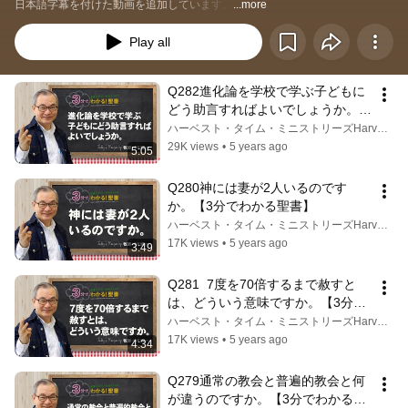
日本語字幕を付けた動画を追加しています。
...more
Play all
Q282進化論を学校で学ぶ子どもに
どう助言すればよいでしょうか。
【3分でわかる聖書】
ハーベスト・タイム・ミニストリーズHarvest Time Ministries
29K views
•
5 years ago
5:05
Q280神には妻が2人いるのです
か。【3分でわかる聖書】
ハーベスト・タイム・ミニストリーズHarvest Time Ministries
17K views
•
5 years ago
3:49
Q281  7度を70倍するまで赦すと
は、どういう意味ですか。【3分で
わかる聖書】
ハーベスト・タイム・ミニストリーズHarvest Time Ministries
17K views
•
5 years ago
4:34
Q279通常の教会と普遍的教会と何
が違うのですか。【3分でわかる聖