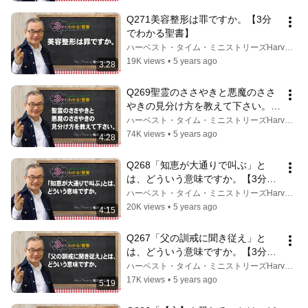
Q271美容整形は罪ですか。【3分
でわかる聖書】
ハーベスト・タイム・ミニストリーズHarvest Time Ministries
19K views
•
5 years ago
3:28
Q269聖霊のささやきと悪魔のささ
やきの見分け方を教えて下さい。
【3分でわかる聖書】
ハーベスト・タイム・ミニストリーズHarvest Time Ministries
74K views
•
5 years ago
4:28
Q268「知恵が大通りで叫ぶ」と
は、どういう意味ですか。【3分で
わかる聖書】
ハーベスト・タイム・ミニストリーズHarvest Time Ministries
20K views
•
5 years ago
4:15
Q267「父の訓戒に聞き従え」と
は、どういう意味ですか。【3分で
わかる聖書】
ハーベスト・タイム・ミニストリーズHarvest Time Ministries
17K views
•
5 years ago
5:19