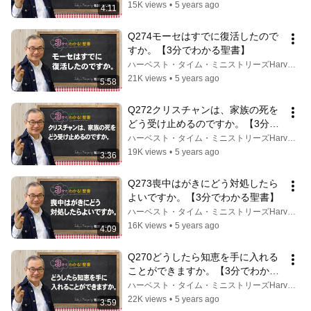
15K views
•
5 years ago
4:11
Q274モーセはすでに復活したので
すか。【3分でわかる聖書】
ハーベスト・タイム・ミニストリーズHarvest Time Ministries
21K views
•
5 years ago
5:58
Q272クリスチャンは、家族の死を
どう受け止めるのですか。【3分で
わかる聖書】
ハーベスト・タイム・ミニストリーズHarvest Time Ministries
19K views
•
5 years ago
3:36
Q273喪中はがきにどう対処したら
よいですか。【3分でわかる聖書】
ハーベスト・タイム・ミニストリーズHarvest Time Ministries
16K views
•
5 years ago
4:09
Q270どうしたら知恵を手に入れる
ことができますか。【3分でわかる
聖書】
ハーベスト・タイム・ミニストリーズHarvest Time Ministries
22K views
•
5 years ago
3:59