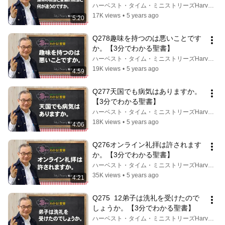
書】
ハーベスト・タイム・ミニストリーズHarvest Time Ministries
17K views
•
5 years ago
5:20
Q278趣味を持つのは悪いことです
か。【3分でわかる聖書】
ハーベスト・タイム・ミニストリーズHarvest Time Ministries
19K views
•
5 years ago
4:59
Q277天国でも病気はありますか。
【3分でわかる聖書】
ハーベスト・タイム・ミニストリーズHarvest Time Ministries
18K views
•
5 years ago
4:06
Q276オンライン礼拝は許されます
か。【3分でわかる聖書】
ハーベスト・タイム・ミニストリーズHarvest Time Ministries
35K views
•
5 years ago
4:21
Q275  12弟子は洗礼を受けたので
しょうか。【3分でわかる聖書】
ハーベスト・タイム・ミニストリーズHarvest Time Ministries