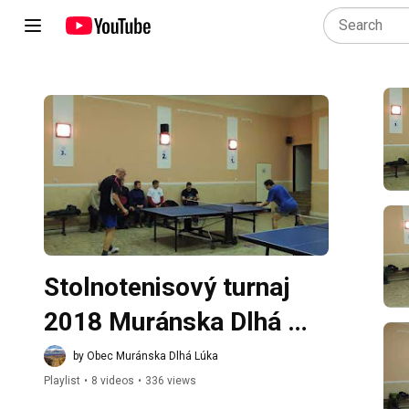
Play all
Stolnotenisový turnaj 
2018 Muránska Dlhá 
Lúka
by Obec Muránska Dlhá Lúka
Playlist
•
8 videos
•
336 views