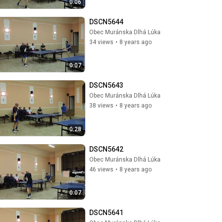
0:06
DSCN5644
Obec Muránska Dlhá Lúka
34 views
•
8 years ago
0:07
DSCN5643
Obec Muránska Dlhá Lúka
38 views
•
8 years ago
0:28
DSCN5642
Obec Muránska Dlhá Lúka
46 views
•
8 years ago
0:07
DSCN5641