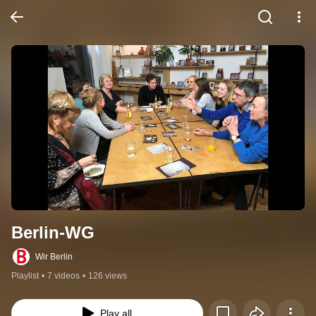
Berlin-WG
Wir Berlin
Playlist
•
7 videos
•
126 views
Play all