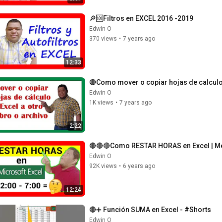
🔎🆘Filtros en EXCEL 2016 -2019
Edwin O
370 views
•
7 years ago
12:33
🔴Como mover o copiar hojas de calculo 
Edwin O
1K views
•
7 years ago
2:22
🔴🔴🔴Como RESTAR HORAS en Excel | M
Edwin O
92K views
•
6 years ago
12:24
🔴➕ Función SUMA en Excel - #Shorts
Edwin O