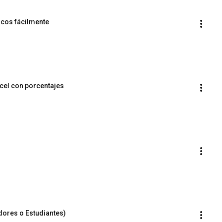
icos fácilmente
el con porcentajes
adores o Estudiantes)