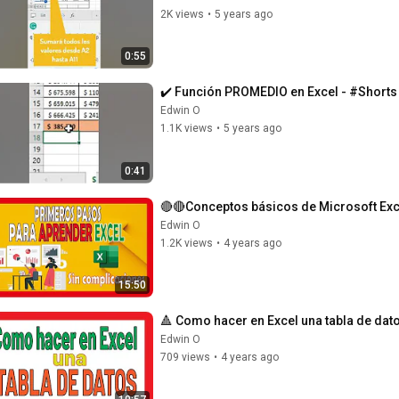
2K views
•
5 years ago
0:55
✔️ Función PROMEDIO en Excel - #Shorts
Edwin O
1.1K views
•
5 years ago
0:41
🔴🔴Conceptos básicos de Microsoft Exce
Edwin O
1.2K views
•
4 years ago
15:50
🔺 Como hacer en Excel una tabla de dat
Edwin O
709 views
•
4 years ago