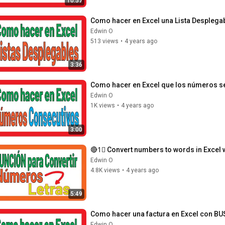
10:57
Como hacer en Excel una Lista Desplega
Edwin O
513 views
•
4 years ago
3:36
Como hacer en Excel que los números s
Edwin O
1K views
•
4 years ago
3:00
🔴1⃣ Convert numbers to words in Excel
Edwin O
4.8K views
•
4 years ago
5:49
Como hacer una factura en Excel con B
Edwin O