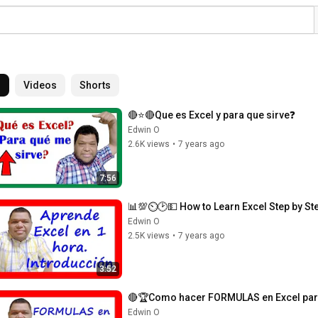
l
Videos
Shorts
🔴⭐🔴Que es Excel y para que sirve❓
Edwin O
2.6K views
•
7 years ago
7:56
📊💯⏲🕑💵 How to Learn Excel Step by Ste
Edwin O
2.5K views
•
7 years ago
3:52
🔴🏆Como hacer FORMULAS en Excel p
Edwin O