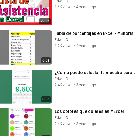
Edwin O
1.6K views
•
4 years ago
28:34
Tabla de porcentajes en Excel - #Shorts
Edwin O
1.2K views
•
4 years ago
0:59
¿Cómo puedo calcular la muestra para 
Edwin O
2.4K views
•
3 years ago
0:55
Los colores que quieres en #Excel
Edwin O
3.4K views
•
2 years ago