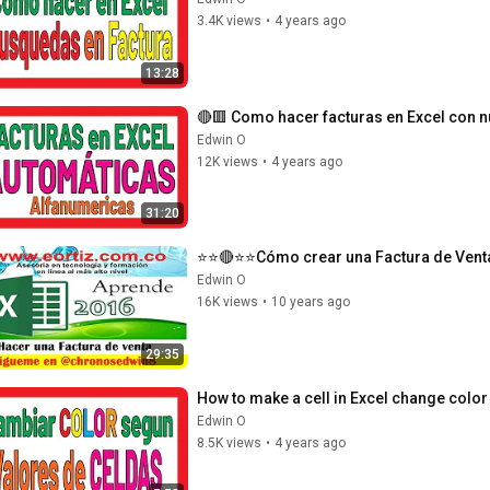
3.4K views
•
4 years ago
13:28
🔴🟥 Como hacer facturas en Excel con 
Edwin O
12K views
•
4 years ago
31:20
⭐⭐🔴⭐⭐Cómo crear una Factura de Venta
Edwin O
16K views
•
10 years ago
29:35
How to make a cell in Excel change color
Edwin O
8.5K views
•
4 years ago