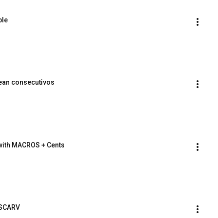
ble
ean consecutivos
 with MACROS + Cents
USCARV