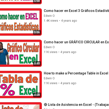
5:58
Como hacer en Excel 3 Gráficos Estadíst
Edwin O
1.4K views
•
4 years ago
5:06
Como hacer un GRÁFICO CIRCULAR en Exc
Edwin O
11K views
•
4 years ago
5:40
How to make a Percentage Table in Excel
Edwin O
11K views
•
4 years ago
4:08
🔴 Lista de Asistencia en Excel - (Trabaj