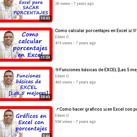
2K views
•
7 years ago
10:43
Como calcular porcentajes en Excel 📊
Edwin O
419 views
•
7 years ago
11:24
🎯Funciones básicas de EXCEL [Las 5 mej
Edwin O
460 views
•
7 years ago
24:43
📌Como hacer graficos 📊en Excel con po
Edwin O
55K views
•
7 years ago
5:44