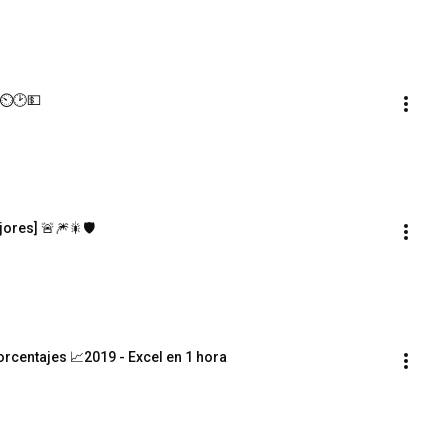
⏲🕑💵
ores] 🚨🎆🎇🛡
rcentajes 📈2019 - Excel en 1 hora