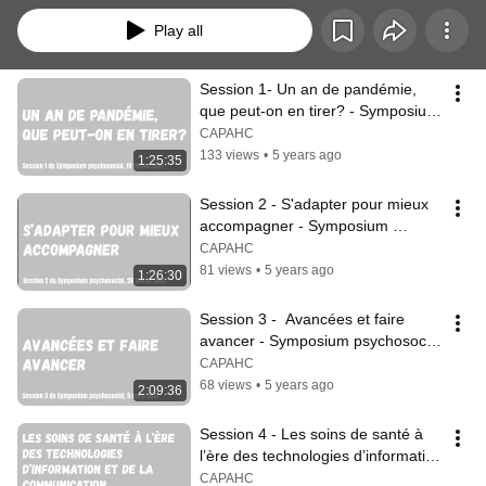
Play all
Session 1- Un an de pandémie, 
que peut-on en tirer? - Symposium 
psychosocial ETIAM 2021
CAPAHC
133 views
•
5 years ago
1:25:35
Session 2 - S'adapter pour mieux 
accompagner - Symposium 
psychosocial ETIAM 2021
CAPAHC
81 views
•
5 years ago
1:26:30
Session 3 -  Avancées et faire 
avancer - Symposium psychosocial 
ETIAM 2021
CAPAHC
68 views
•
5 years ago
2:09:36
Session 4 - Les soins de santé à 
l’ère des technologies d’information 
et de la communication - ETIAM
CAPAHC