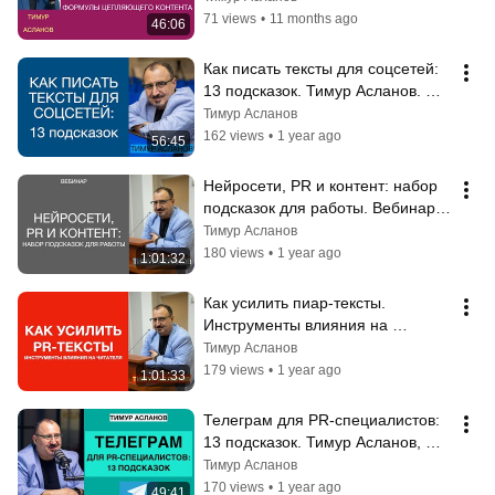
71 views
•
11 months ago
46:06
Как писать тексты для соцсетей: 
13 подсказок. Тимур Асланов. 
Запись вебинара
Тимур Асланов
162 views
•
1 year ago
56:45
Нейросети, PR и контент: набор 
подсказок для работы. Вебинар 
Тимура Асланова о нейросетях
Тимур Асланов
180 views
•
1 year ago
1:01:32
Как усилить пиар-тексты. 
Инструменты влияния на 
читателя Тимур Асланов. Запись 
Тимур Асланов
вебинара PR-тексты
179 views
•
1 year ago
1:01:33
Телеграм для PR-специалистов: 
13 подсказок. Тимур Асланов, 
запись вебинара
Тимур Асланов
170 views
•
1 year ago
49:41