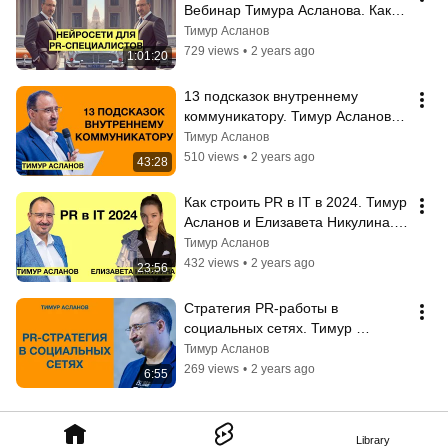
Вебинар Тимура Асланова. Как 
использовать нейросети в PR-
Тимур Асланов
работе
729 views
•
2 years ago
1:01:20
13 подсказок внутреннему 
коммуникатору. Тимур Асланов. 
Вебинар по 
Тимур Асланов
внутрикорпоративному PR
510 views
•
2 years ago
43:28
Как строить PR в IT в 2024. Тимур 
Асланов и Елизавета Никулина. 
Инструменты PR в айти-отрасли
Тимур Асланов
432 views
•
2 years ago
23:56
Стратегия PR-работы в 
социальных сетях. Тимур 
Асланов. Фрагмент выступления 
Тимур Асланов
на конференции SMFest
269 views
•
2 years ago
6:55
Library