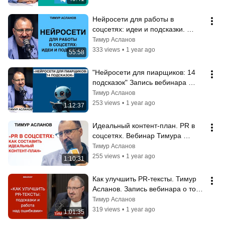
Нейросети для работы в 
соцсетях: идеи и подсказки. 
Тимур Асланов. Вебинар по 
Тимур Асланов
работе с нейросетями
333 views
•
1 year ago
55:58
"Нейросети для пиарщиков: 14 
подсказок" Запись вебинара 
Тимура Асланова по работе с 
Тимур Асланов
нейросетями
253 views
•
1 year ago
1:12:37
Идеальный контент-план. PR в 
соцсетях. Вебинар Тимура 
Асланова о контент-стратегии и 
Тимур Асланов
контент-планах
255 views
•
1 year ago
1:10:31
Как улучшить PR-тексты. Тимур 
Асланов. Запись вебинара о том, 
как сделать тексты более 
Тимур Асланов
эффективными
319 views
•
1 year ago
1:01:35