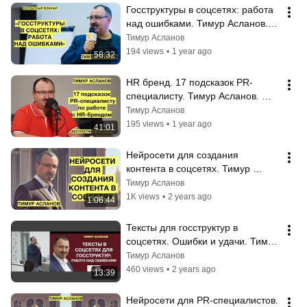
Госструктуры в соцсетях: работа 
над ошибками. Тимур Асланов. 
Запись вебинара
Тимур Асланов
194 views
•
1 year ago
58:32
HR бренд. 17 подсказок PR-
специалисту. Тимур Асланов. 
Запись вебинара
Тимур Асланов
195 views
•
1 year ago
41:01
Нейросети для создания 
контента в соцсетях. Тимур 
Асланов. Вебинар с обзором 
Тимур Асланов
ключевых инструментов
1K views
•
2 years ago
1:06:44
Тексты для госструктур в 
соцсетях. Ошибки и удачи. Тимур 
Асланов. Разбор текстов 
Тимур Асланов
госструктур
460 views
•
2 years ago
13:39
Нейросети для PR-специалистов. 