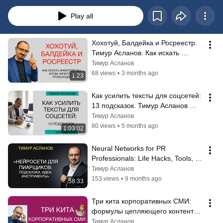
Play all
Хохотуй, Балдейка и Росреестр. 
Тимур Асланов. Как искать 
инфоповоды, если у вас всё 
Тимур Асланов
скучно?
68 views
•
3 months ago
1:23
Как усилить тексты для соцсетей: 
13 подсказок. Тимур Асланов 
запись вебинара про Красные 
Тимур Асланов
флаги
80 views
•
5 months ago
1:03:02
Neural Networks for PR 
Professionals: Life Hacks, Tools, 
and Tips. Timur Aslanov's Webinar 
Тимур Асланов
on Neu...
153 views
•
9 months ago
58:33
Три кита корпоративных СМИ: 
формулы цепляющего контента. 
Тимур Асланов. Запись вебинара
Тимур Асланов