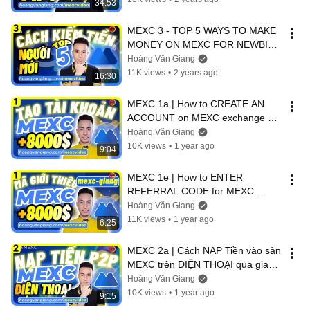
34:53
MEXC 3 - TOP 5 WAYS TO MAKE 
MONEY ON MEXC FOR NEWBIES 
FASTEST A-Z
Hoàng Văn Giang
11K views
•
2 years ago
16:30
MEXC 1a | How to CREATE AN 
ACCOUNT on MEXC exchange 
and Verify KYC on the NEWEST 
Hoàng Văn Giang
MEXC exchange to...
10K views
•
1 year ago
9:04
MEXC 1e | How to ENTER 
REFERRAL CODE for MEXC 
mexc-giang exchange to receive 
Hoàng Văn Giang
$8000 bonus
11K views
•
1 year ago
6:25
MEXC 2a | Cách NẠP Tiền vào sàn 
MEXC trên ĐIỆN THOẠI qua giao 
dịch P2P MỚI NHẤT A-Z
Hoàng Văn Giang
10K views
•
1 year ago
9:15