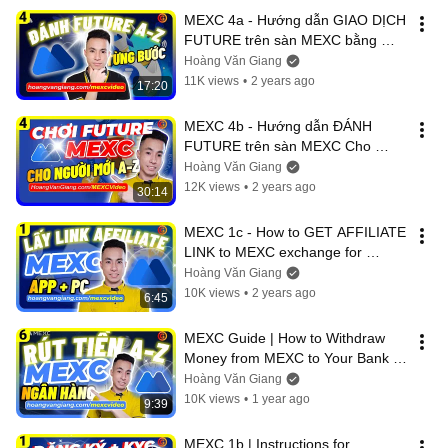
MEXC 4a - Hướng dẫn GIAO DỊCH 
FUTURE trên sàn MEXC bằng 
Điện Thoại cho NGƯỜI MỚI A-Z 
Hoàng Văn Giang
(TỪNG BƯỚC)
11K views
•
2 years ago
17:20
MEXC 4b - Hướng dẫn ĐÁNH 
FUTURE trên sàn MEXC Cho 
NGƯỜI MỚI A-Z (Đầy Đủ Từng 
Hoàng Văn Giang
Bước)
12K views
•
2 years ago
30:14
MEXC 1c - How to GET AFFILIATE 
LINK to MEXC exchange for 
NEWBIES on Phone and Computer 
Hoàng Văn Giang
A-Z
10K views
•
2 years ago
6:45
MEXC Guide | How to Withdraw 
Money from MEXC to Your Bank 
via P2P Trading A-Z - Hoang Van 
Hoàng Văn Giang
Giang
10K views
•
1 year ago
9:39
MEXC 1b | Instructions for 