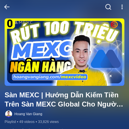
Sàn MEXC | Hướng Dẫn Kiếm Tiền 
Trên Sàn MEXC Global Cho Người 
Mới A-Z (Toàn Tập) - Hoàng Văn 
Hoang Van Giang
Giang
Playlist
•
49 videos
•
33,826 views