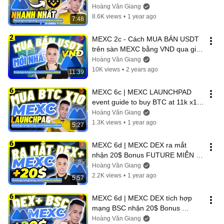
NHANH NHẤT A-Z - Hoàng Văn 
Hoàng Văn Giang
Giang
8.6K views
•
1 year ago
7:48
MEXC 2c - Cách MUA BÁN USDT 
trên sàn MEXC bằng VND qua giao 
dịch P2P MỚI NHẤT A-Z - MEXC 
Hoàng Văn Giang
P2P
10K views
•
2 years ago
11:39
MEXC 6c | MEXC LAUNCHPAD 
event guide to buy BTC at 11k x10 
- Hoang Van Giang
Hoàng Văn Giang
1.3K views
•
1 year ago
5:27
MEXC 6d | MEXC DEX ra mắt 
nhận 20$ Bonus FUTURE MIỄN 
PHÍ - Hoàng Văn Giang
Hoàng Văn Giang
2.2K views
•
1 year ago
5:57
MEXC 6d | MEXC DEX tích hợp 
mạng BSC nhận 20$ Bonus 
FUTURE MIỄN PHÍ - Hoàng Văn 
Hoàng Văn Giang