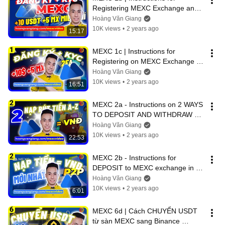
Registering MEXC Exchange and 
Verifying KYC on the Phone Latest 
Hoàng Văn Giang
A-Z
10K views
•
2 years ago
15:17
MEXC 1c | Instructions for 
Registering on MEXC Exchange 
and Verifying KYC on the Latest 
Hoàng Văn Giang
MEXC Exch...
10K views
•
2 years ago
16:51
MEXC 2a - Instructions on 2 WAYS 
TO DEPOSIT AND WITHDRAW 
Money on MEXC APP by Phone 
Hoàng Văn Giang
FASTEST A-Z (...
10K views
•
2 years ago
22:53
MEXC 2b - Instructions for 
DEPOSIT to MEXC exchange in 
VND via P2P transaction NEWEST 
Hoàng Văn Giang
A-Z - MEXC P2P
10K views
•
2 years ago
6:01
MEXC 6d | Cách CHUYỂN USDT 
từ sàn MEXC sang Binance 