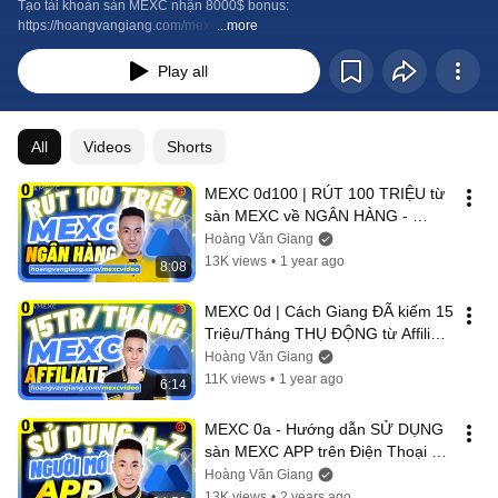
Tạo tài khoản sàn MEXC nhận 8000$ bonus: 
https://hoangvangiang.com/mexc
...more
Play all
All
Videos
Shorts
MEXC 0d100 | RÚT 100 TRIỆU từ 
sàn MEXC về NGÂN HÀNG - 
Hoàng Văn Giang
Hoàng Văn Giang
13K views
•
1 year ago
8:08
MEXC 0d | Cách Giang ĐÃ kiếm 15 
Triệu/Tháng THỤ ĐỘNG từ Affiliate 
sàn MEXC (Bằng chứng THỰC 
Hoàng Văn Giang
TẾ)
11K views
•
1 year ago
6:14
MEXC 0a - Hướng dẫn SỬ DỤNG 
sàn MEXC APP trên Điện Thoại 
cho NGƯỜI MỚI 2025 A-Z (Toàn 
Hoàng Văn Giang
Tập)
13K views
•
2 years ago