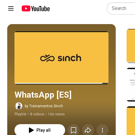
Play all
WhatsApp [ES]
by Treinamentos Sinch
Playlist
•
8 videos
•
166 views
Play all