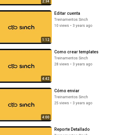
2:34
Editar cuenta
Treinamentos Sinch
10 views
•
3 years ago
1:12
Como crear templates
Treinamentos Sinch
28 views
•
3 years ago
4:42
Cómo enviar
Treinamentos Sinch
25 views
•
3 years ago
4:00
Reporte Detallado