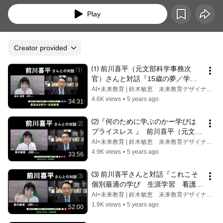
Play
Creator provided
⑴ 前川喜平（元文部科学事務次
官）さんと対話『15歳の夢／学び
続けたい／ 看護師さんは未来の人 
AI×未来教育 | 鈴木敏恵 未来教育デザイナー / 一級建築士
』と鈴木敏恵（一級建築士）未来教
4.6K views
•
5 years ago
34:31
育プロジェクト
⑵『何のために学ぶのかー学びは 
プライスレス 』  前川喜平（元文部
科学事務次官）さん 対話：鈴木敏
AI×未来教育 | 鈴木敏恵 未来教育デザイナー / 一級建築士
恵(一級建築士)未来教育プロジェク
4.9K views
•
5 years ago
33:56
ト
⑶ 前川喜平さんと対話『これこそ 
個別最適の学び　生涯学習　看護
師　ジェンダー平等　夜間中学 　
AI×未来教育 | 鈴木敏恵 未来教育デザイナー / 一級建築士
貧困　学校教育の課題』鈴木敏恵
1.9K views
•
5 years ago
52:00
（一級建築士）未来教育プロジェク