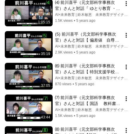
ト
⑷ 前川喜平（元文部科学事務次
官）さんと対話『 ゆとり教育 ・学
力は下がっていない・  PISA 国際
AI×未来教育 | 鈴木敏恵 未来教育デザイナー / 一級建築士
学力調査　読解力 学習指導要領』
1.5K views
•
5 years ago
1:05:15
鈴木敏恵（一級建築士）／学習到達
度調査資料は以下
(5) 前川喜平（元文部科学事務次
官）さんと対話【 偏差値　自尊感
情・主体性】東京大学・医師・検査
AI×未来教育 | 鈴木敏恵 未来教育デザイナー / 一級建築士
技師・キャリアパスポート　ポート
2.9K views
•
5 years ago
35:19
フォリオ／鈴木敏恵(一級建築士)
【未来教育プロジェクト】
⑹ 前川喜平（元文部科学事務次
官）さんと対話【 特別支援学校　
特別支援教室　大学　能力　憲法】
AI×未来教育 | 鈴木敏恵 未来教育デザイナー / 一級建築士
学校看護師を学校に／インクルーシ
870 views
•
5 years ago
37:05
ブ（共生）教育／鈴木敏恵（一級建
築士）未来教育プロジェクト
⑺ 前川喜平（元文部科学事務次
官）さんと対話【 国語　 教科書　
文学 】フィンランド（収録2021年
AI×未来教育 | 鈴木敏恵 未来教育デザイナー / 一級建築士
2月11日)鈴木敏恵(一級建築士)未来
1.5K views
•
5 years ago
43:44
教育プロジェクト
⑻ 前川喜平（元文部科学事務次