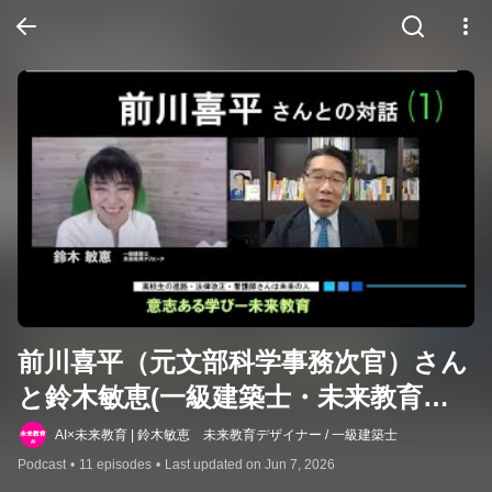
前川喜平（元文部科学事務次官）さん
と鈴木敏恵(一級建築士・未来教育ク
リエイター)の対話【未来教育2021】
AI×未来教育 | 鈴木敏恵 未来教育デザイナー / 一級建築士
Podcast
•
11 episodes
•
Last updated on Jun 7, 2026