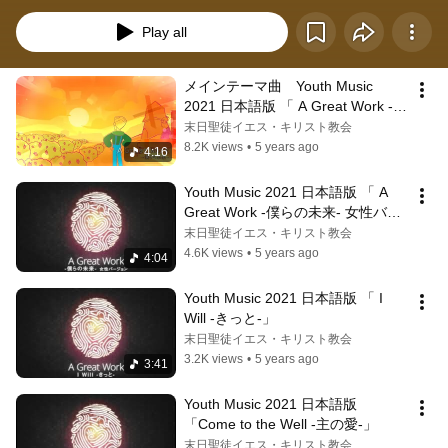
Play all
メインテーマ曲　Youth Music 
2021 日本語版 「 A Great Work -僕
らの未来-」
末日聖徒イエス・キリスト教会
8.2K views
•
5 years ago
4:16
Youth Music 2021 日本語版 「 A 
Great Work -僕らの未来- 女性バー
ジョン」
末日聖徒イエス・キリスト教会
4.6K views
•
5 years ago
4:04
Youth Music 2021 日本語版 「 I 
Will -きっと-」
末日聖徒イエス・キリスト教会
3.2K views
•
5 years ago
3:41
Youth Music 2021 日本語版 
「Come to the Well -主の愛-」
末日聖徒イエス・キリスト教会