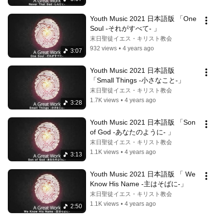
Youth Music 2021 日本語版 「One 
Soul -それがすべて- 」
末日聖徒イエス・キリスト教会
932 views
•
4 years ago
3:07
Youth Music 2021 日本語版 
「Small Things -小さなこと-」
末日聖徒イエス・キリスト教会
1.7K views
•
4 years ago
3:28
Youth Music 2021 日本語版 「Son 
of God -あなたのように- 」
末日聖徒イエス・キリスト教会
1.1K views
•
4 years ago
3:13
Youth Music 2021 日本語版 「 We 
Know His Name -主はそばに-」
末日聖徒イエス・キリスト教会
1.1K views
•
4 years ago
2:50