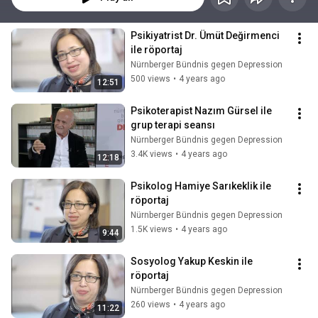
Psikiyatrist Dr. Ümüt Değirmenci 
ile röportaj
Nürnberger Bündnis gegen Depression
500 views
•
4 years ago
12:51
Psikoterapist Nazım Gürsel ile 
grup terapi seansı
Nürnberger Bündnis gegen Depression
3.4K views
•
4 years ago
12:18
Psikolog Hamiye Sarıkeklik ile 
röportaj
Nürnberger Bündnis gegen Depression
1.5K views
•
4 years ago
9:44
Sosyolog Yakup Keskin ile 
röportaj
Nürnberger Bündnis gegen Depression
260 views
•
4 years ago
11:22