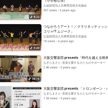
（小学校公演）
公益財団法人兵庫県芸術文化協会
957 views
•
5 years ago
8:22
つながろうアート！／クラリネッティッシ
コリャ!? ムジーク」
公益財団法人兵庫県芸術文化協会
1K views
•
6 years ago
9:40
大阪交響楽団 presents「時代を越え
なぎらまさと- 音楽を愛する人たちのサポーター
2.4K views
•
5 years ago
34:14
大阪交響楽団 presents 「トロンボ
なぎらまさと- 音楽を愛する人たちのサポーター
1.2K views
•
5 years ago