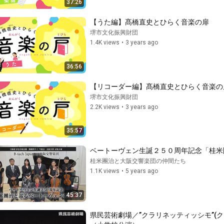
37:26
【うた編】髙橋直史とひらく音楽の扉
堺市文化振興財団
1.4K views
•
3 years ago
36:56
【リコーダー編】髙橋直史とひらく音楽の
堺市文化振興財団
2.2K views
•
3 years ago
35:57
ベートーヴェン生誕２５０周年記念「桂米
桂米團治と大阪交響楽団の仲間たち
1.1K views
•
5 years ago
45:37
県民芸術劇場／”クラリネッティッシモ”(