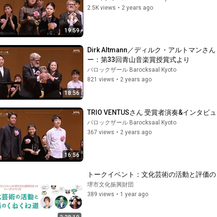
2.5K views
•
2 years ago
19:59
Dirk Altmann／ディルク・アルトマンさ
ー：第33回青山音楽賞授賞式より
バロックザール Barocksaal Kyoto
821 views
•
2 years ago
18:56
TRIO VENTUSさん 受賞者演奏&イン
バロックザール Barocksaal Kyoto
367 views
•
2 years ago
16:56
トークイベント：文化芸術の活動と評価の
堺市文化振興財団
389 views
•
1 year ago