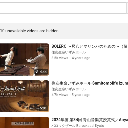
10 unavailable videos are hidden
BOLERO 〜尺八とマリンバのための〜（藤
住友生命いずみホール
8.5K views
•
4 years ago
4:44
住友生命いずみホール Sumitomolife Izumi Ha
住友生命いずみホール
4.7K views
•
5 years ago
5:01
2024年度 第34回 青山音楽賞授賞式／Aoyama
バロックザール Barocksaal Kyoto