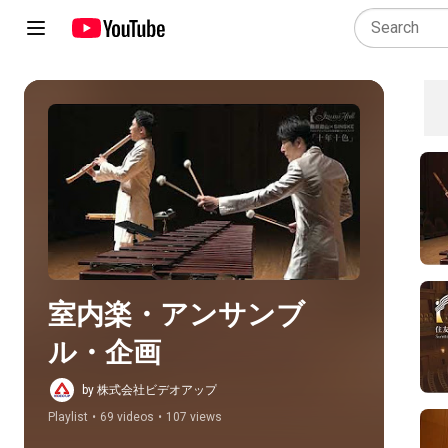
Play all
室内楽・アンサンブ
ル・企画
by 株式会社ビデオアップ
Playlist
•
69 videos
•
107 views