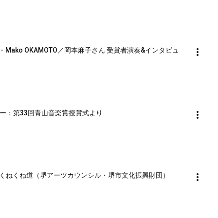
ん・Mako OKAMOTO／岡本麻子さん 受賞者演奏&インタビュ
タビュー：第33回青山音楽賞授賞式より
くねくね道（堺アーツカウンシル・堺市文化振興財団）