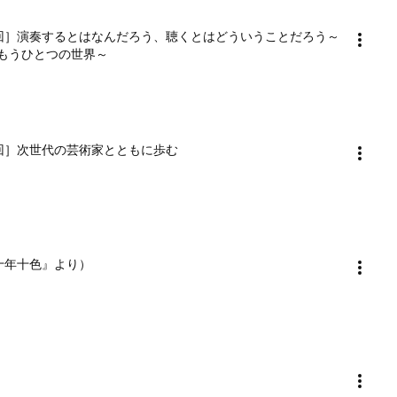
ety ［第5回］演奏するとはなんだろう、聴くとはどういうことだろう～
もうひとつの世界～
y ［第6回］次世代の芸術家とともに歩む
『十年十色』より）