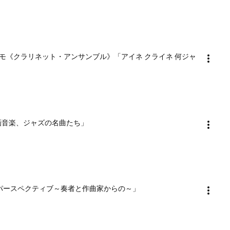
モ《クラリネット・アンサンブル》「アイネ クライネ 何ジャ
る映画音楽、ジャズの名曲たち」
ーン・パースペクティブ～奏者と作曲家からの～」