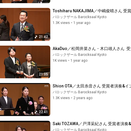
Toshiharu NAKAJIMA／中嶋俊晴さん 受
バロックザール Barocksaal Kyoto
1.3K views
•
1 year ago
21:42
AkaDuo／松岡井菜さん・木口雄人さん  受賞
バロックザール Barocksaal Kyoto
1K views
•
1 year ago
21:05
Shion OTA／太田糸音さん 受賞者演奏
バロックザール Barocksaal Kyoto
1.3K views
•
2 years ago
22:41
Saki TOZAWA／戸澤采紀さん 受賞者
バロックザール Barocksaal Kyoto