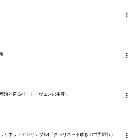
扉
團治と巡るベートーヴェンの生涯」
クラリネットアンサンブル)「クラリネット吹きの世界旅行」