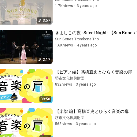
1.7K views
•
3 years ago
3:57
きよしこの夜 -Silent Night- 【Sun Bones 
Sun Bones Trombone Trio
1.6K views
•
4 years ago
2:17
【ピアノ編】髙橋直史とひらく音楽の扉
堺市文化振興財団
832 views
•
3 years ago
39:50
【楽譜 編】髙橋直史とひらく音楽の扉
堺市文化振興財団
563 views
•
3 years ago