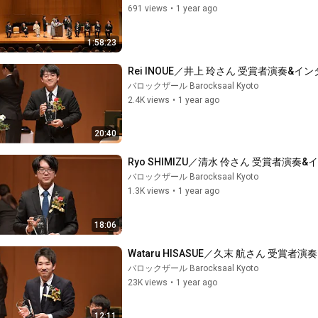
691 views
•
1 year ago
1:58:23
Rei INOUE／井上 玲さん 受賞者演奏&インタビ
バロックザール Barocksaal Kyoto
2.4K views
•
1 year ago
20:40
Ryo SHIMIZU／清水 伶さん 受賞者演奏&イン
バロックザール Barocksaal Kyoto
1.3K views
•
1 year ago
18:06
Wataru HISASUE／久末 航さん 受賞者演奏
バロックザール Barocksaal Kyoto
23K views
•
1 year ago
12:11