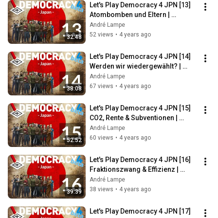
Let's Play Democracy 4 JPN [13] 
Atombomben und Eltern | 
#Dienstagspolitik mit Romy 
André Lampe
Höhne
52 views
•
4 years ago
32:48
Let's Play Democracy 4 JPN [14] 
Werden wir wiedergewählt? | 
#Dienstagspolitik mit Romy 
André Lampe
Höhne
67 views
•
4 years ago
38:08
Let's Play Democracy 4 JPN [15] 
CO2, Rente & Subventionen | 
#Dienstagspolitik mit Romy 
André Lampe
Höhne
60 views
•
4 years ago
52:52
Let's Play Democracy 4 JPN [16] 
Fraktionszwang & Effizienz | 
#Dienstagspolitik mit Romy 
André Lampe
Höhne
38 views
•
4 years ago
39:39
Let's Play Democracy 4 JPN [17] 