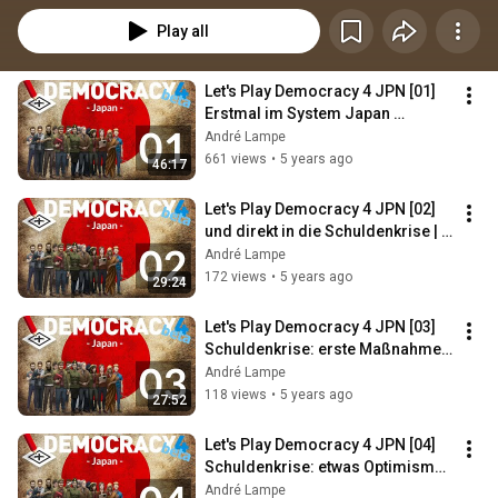
Play all
Let's Play Democracy 4 JPN [01] 
Erstmal im System Japan 
umschauen | #Dienstagspolitik 
André Lampe
mit Romy Höhne
661 views
•
5 years ago
46:17
Let's Play Democracy 4 JPN [02] 
und direkt in die Schuldenkrise | 
#Dienstagspolitik mit Romy 
André Lampe
Höhne
172 views
•
5 years ago
29:24
Let's Play Democracy 4 JPN [03] 
Schuldenkrise: erste Maßnahmen 
| #Dienstagspolitik mit Romy 
André Lampe
Höhne
118 views
•
5 years ago
27:52
Let's Play Democracy 4 JPN [04] 
Schuldenkrise: etwas Optimismus 
| #Dienstagspolitik mit Romy 
André Lampe