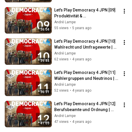
Höhne
Let's Play Democracy 4 JPN [09] 
Produktivität & 
Außenbeziehungen | 
André Lampe
#Dienstagspolitik mit Romy 
55 views
•
5 years ago
36:04
Höhne
Let's Play Democracy 4 JPN [10] 
Wahlrecht und Umfragewerte | 
#Dienstagspolitik mit Romy 
André Lampe
Höhne
62 views
•
4 years ago
39:44
Let's Play Democracy 4 JPN [11] 
Wählergruppen und Neutrinos | 
#Dienstagspolitik mit Romy 
André Lampe
Höhne
52 views
•
4 years ago
36:31
Let's Play Democracy 4 JPN [12] 
Berufsbeamte und Ordnung | 
#Dienstagspolitik mit Romy 
André Lampe
Höhne
47 views
•
4 years ago
41:03