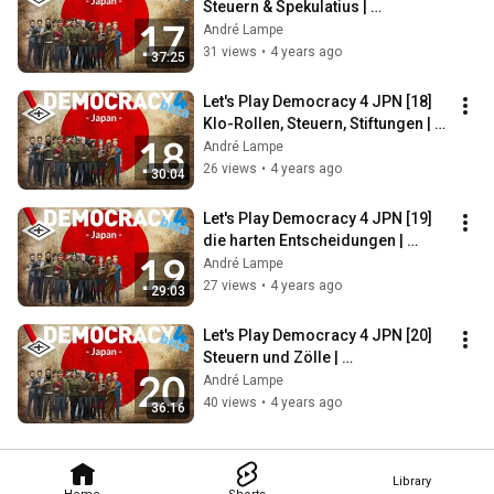
Steuern & Spekulatius | 
#Dienstagspolitik mit Romy 
André Lampe
Höhne
31 views
•
4 years ago
37:25
Let's Play Democracy 4 JPN [18] 
Klo-Rollen, Steuern, Stiftungen | 
#Dienstagspolitik mit Romy 
André Lampe
Höhne
26 views
•
4 years ago
30:04
Let's Play Democracy 4 JPN [19] 
die harten Entscheidungen | 
#Dienstagspolitik mit Romy 
André Lampe
Höhne
27 views
•
4 years ago
29:03
Let's Play Democracy 4 JPN [20] 
Steuern und Zölle | 
#Dienstagspolitik mit Romy 
André Lampe
Höhne
40 views
•
4 years ago
36:16
Library