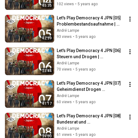
Höhne
102 views
•
5 years ago
45:35
Let's Play Democracy 4 JPN [05] 
Problembestandsaufnahme | 
#Dienstagspolitik mit Romy 
André Lampe
Höhne
93 views
•
5 years ago
42:39
Let's Play Democracy 4 JPN [06] 
Steuern und Drogen | 
#Dienstagspolitik mit Romy 
André Lampe
Höhne
70 views
•
5 years ago
23:44
Let's Play Democracy 4 JPN [07] 
Geheimdienst Drogen 
Jupitermonde | #Dienstagspolitik 
André Lampe
mit Romy Höhne
60 views
•
5 years ago
41:17
Let's Play Democracy 4 JPN [08] 
Bundesrat und 
Problembewältigung | 
André Lampe
#Dienstagspolitik mit Romy 
61 views
•
5 years ago
39:00