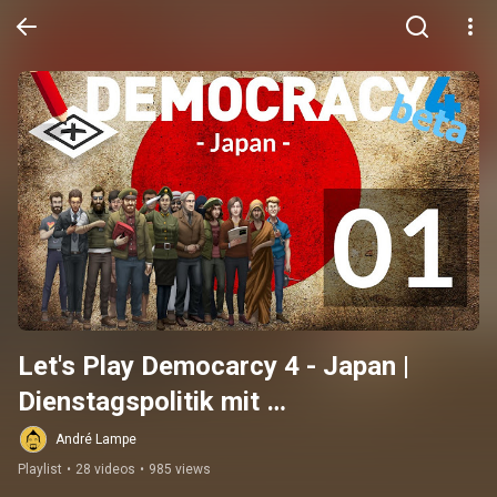
Let's Play Democarcy 4 - Japan | 
Dienstagspolitik mit 
Politikwissenschaftlerin Romy Höhne
André Lampe
Playlist
•
28 videos
•
985 views