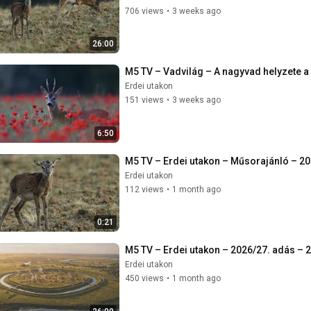
706 views
•
3 weeks ago
26:00
M5 TV – Vadvilág – A nagyvad helyzete a
Erdei utakon
151 views
•
3 weeks ago
6:50
M5 TV – Erdei utakon – Műsorajánló – 20
Erdei utakon
112 views
•
1 month ago
0:21
M5 TV – Erdei utakon – 2026/27. adás – 
Erdei utakon
450 views
•
1 month ago