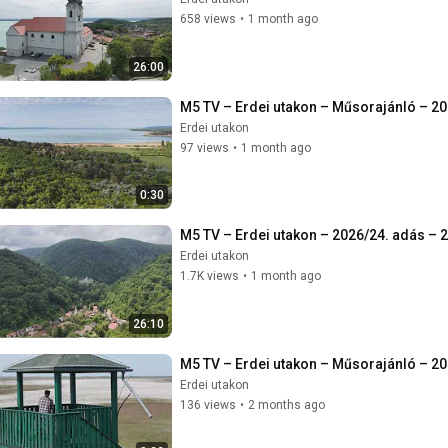
658 views
•
1 month ago
26:00
M5 TV – Erdei utakon – Műsorajánló – 20
Erdei utakon
97 views
•
1 month ago
0:30
M5 TV – Erdei utakon – 2026/24. adás – 
Erdei utakon
1.7K views
•
1 month ago
26:10
M5 TV – Erdei utakon – Műsorajánló – 20
Erdei utakon
136 views
•
2 months ago