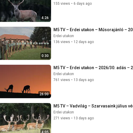
155 views
•
6 days ago
4:26
M5 TV – Erdei utakon – Műsorajánló – 20
Erdei utakon
136 views
•
12 days ago
0:30
M5 TV – Erdei utakon – 2026/30. adás – 
Erdei utakon
761 views
•
13 days ago
26:00
M5 TV – Vadvilág – Szarvasaink július v
Erdei utakon
271 views
•
13 days ago
4:05