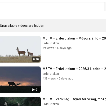
Unavailable videos are hidden
M5 TV – Erdei utakon – Műsorajánló – 20
Erdei utakon
79 views
•
6 days ago
0:30
M5 TV – Erdei utakon – 2026/31. adás – 
Erdei utakon
439 views
•
6 days ago
26:01
M5 TV – Vadvilág – Nyári forróság, moz
Erdei utakon