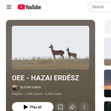
Play all
OEE - HAZAI ERDÉSZ
by Erdei utakon
Playlist
•
1,443 videos
•
6,042 views
Play all