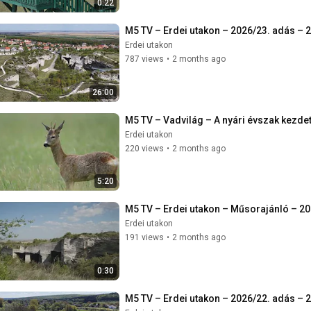
0:22
M5 TV – Erdei utakon – 2026/23. adás – 
Erdei utakon
787 views
•
2 months ago
26:00
M5 TV – Vadvilág – A nyári évszak kezde
Erdei utakon
220 views
•
2 months ago
5:20
M5 TV – Erdei utakon – Műsorajánló – 20
Erdei utakon
191 views
•
2 months ago
0:30
M5 TV – Erdei utakon – 2026/22. adás – 