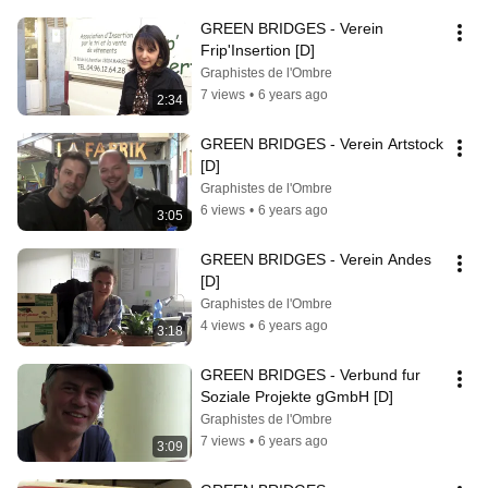
GREEN BRIDGES - Verein 
Frip'Insertion [D]
Graphistes de l'Ombre
7 views
•
6 years ago
2:34
GREEN BRIDGES - Verein Artstock 
[D]
Graphistes de l'Ombre
6 views
•
6 years ago
3:05
GREEN BRIDGES - Verein Andes 
[D]
Graphistes de l'Ombre
4 views
•
6 years ago
3:18
GREEN BRIDGES - Verbund fur 
Soziale Projekte gGmbH [D]
Graphistes de l'Ombre
7 views
•
6 years ago
3:09