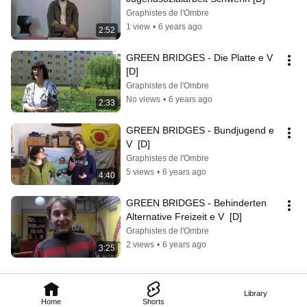
Graphistes de l'Ombre
1 view
•
6 years ago
2:52
GREEN BRIDGES - Die Platte e V  
[D]
Graphistes de l'Ombre
No views
•
6 years ago
2:33
GREEN BRIDGES - Bundjugend e 
V  [D]
Graphistes de l'Ombre
5 views
•
6 years ago
4:40
GREEN BRIDGES - Behinderten 
Alternative Freizeit e V  [D]
Graphistes de l'Ombre
2 views
•
6 years ago
3:25
Library
Home
Shorts