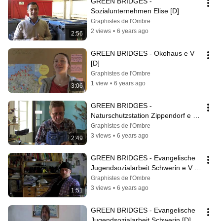
GREEN BRIDGES - 
Sozialunternehmen Elise [D]
Graphistes de l'Ombre
2 views
•
6 years ago
2:56
GREEN BRIDGES - Okohaus e V  
[D]
Graphistes de l'Ombre
1 view
•
6 years ago
3:06
GREEN BRIDGES - 
Naturschutzstation Zippendorf e V  
[D]
Graphistes de l'Ombre
3 views
•
6 years ago
2:49
GREEN BRIDGES - Evangelische 
Jugendsozialarbeit Schwerin e V  
[D]
Graphistes de l'Ombre
3 views
•
6 years ago
1:51
GREEN BRIDGES - Evangelische 
Jugendsozialarbeit Schwerin [D]