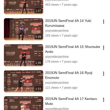
463 views
•
7 years ago
1:47
2019JN SemiFinal 4A 14 Yuki 
Kurumisawa
yoyovideoarchive
165 views
•
7 years ago
1:49
2019JN SemiFinal 4A 15 Shunsuke 
Ando
yoyovideoarchive
178 views
•
7 years ago
1:46
2019JN SemiFinal 4A 16 Ryoji 
Enomoto
yoyovideoarchive
121 views
•
7 years ago
1:53
2019JN SemiFinal 4A 17 Kentaro 
Muto
yoyovideoarchive