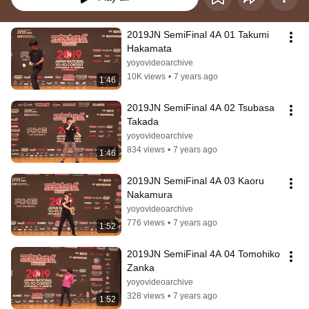
2019JN SemiFinal 4A 01 Takumi 
Hakamata
yoyovideoarchive
10K views
•
7 years ago
1:46
2019JN SemiFinal 4A 02 Tsubasa 
Takada
yoyovideoarchive
834 views
•
7 years ago
1:46
2019JN SemiFinal 4A 03 Kaoru 
Nakamura
yoyovideoarchive
776 views
•
7 years ago
1:52
2019JN SemiFinal 4A 04 Tomohiko 
Zanka
yoyovideoarchive
328 views
•
7 years ago
1:52