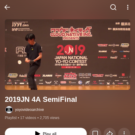
2019JN 4A SemiFinal
yoyovideoarchive
Playlist
•
17 videos
•
2,705 views
Play all