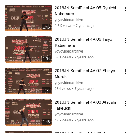
2019JN SemiFinal 4A 05 Ryuichi 
Nakamura
yoyovideoarchive
1.6K views
•
7 years ago
1:45
2019JN SemiFinal 4A 06 Taiyo 
Katsumata
yoyovideoarchive
673 views
•
7 years ago
1:54
2019JN SemiFinal 4A 07 Shinya 
Muraki
yoyovideoarchive
284 views
•
7 years ago
1:51
2019JN SemiFinal 4A 08 Atsushi 
Takeuchi
yoyovideoarchive
426 views
•
7 years ago
1:48