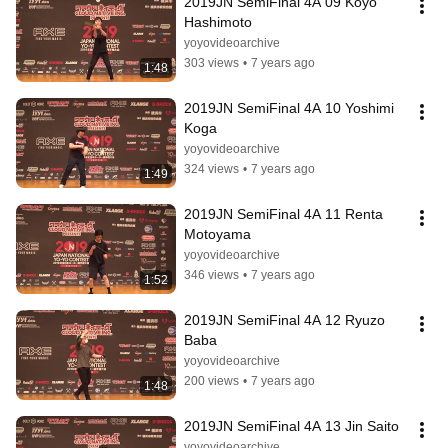
2019JN SemiFinal 4A 09 Koyo 
Hashimoto
yoyovideoarchive
303 views
•
7 years ago
1:48
2019JN SemiFinal 4A 10 Yoshimi 
Koga
yoyovideoarchive
324 views
•
7 years ago
1:49
2019JN SemiFinal 4A 11 Renta 
Motoyama
yoyovideoarchive
346 views
•
7 years ago
1:52
2019JN SemiFinal 4A 12 Ryuzo 
Baba
yoyovideoarchive
200 views
•
7 years ago
1:48
2019JN SemiFinal 4A 13 Jin Saito
yoyovideoarchive