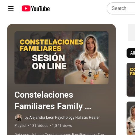
Al
Play all
Constelaciones 
Familiares Family 
Constellation ONLINE IN 
by Alejandra León Psychology Holistic Healer
Playlist
•
131 videos
•
1,841 views
USA AND WOLDWIDE
Guía completa de Constelaciones Familiares con The 