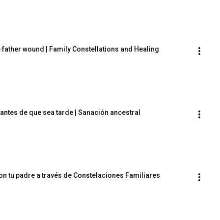
 father wound | Family Constellations and Healing
Preguntas que debes hacer a tus padres antes de que sea tarde | Sanación ancestral 
on tu padre a través de Constelaciones Familiares