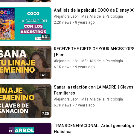
Análisis de la película COCO de Disney
Alejandra León | Más Allá de la Psicología
2.2K views
•
8 years ago
8:31
RECEIVE THE GIFTS OF YOUR ANCESTORS H
| Fam...
Alejandra León | Más Allá de la Psicología
6.1K views
•
9 years ago
14:11
Sanar la relación con LA MADRE  | Clave
Familiares
Alejandra León | Más Allá de la Psicología
6.7K views
•
7 years ago
7:35
TRANSGENERACIONAL:  Arbol genealógico 
Holística