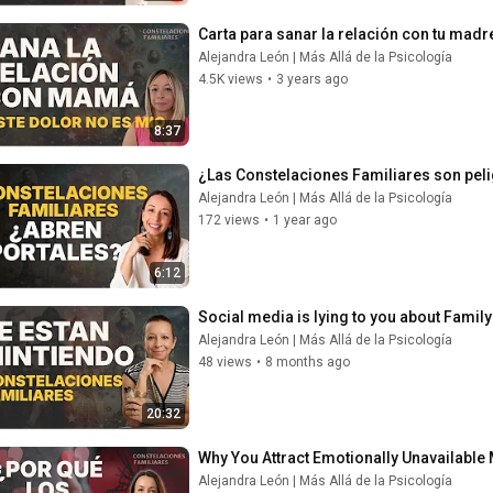
Carta para sanar la relación con tu madr
Alejandra León | Más Allá de la Psicología
4.5K views
•
3 years ago
8:37
¿Las Constelaciones Familiares son peli
Alejandra León | Más Allá de la Psicología
172 views
•
1 year ago
6:12
Social media is lying to you about Family
Alejandra León | Más Allá de la Psicología
48 views
•
8 months ago
20:32
Why You Attract Emotionally Unavailable 
Alejandra León | Más Allá de la Psicología