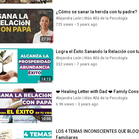
¿Cómo se sanar la herida con tu padre?  
Alejandra León | Más Allá de la Psicología
725 views
•
5 years ago
27:30
Logra el Éxito Sanando la Relación con t
Alejandra León | Más Allá de la Psicología
332 views
•
7 years ago
14:15
❤️ Healing Letter with Dad ❤️ Family Cons
Alejandra León | Más Allá de la Psicología
6.9K views
•
3 years ago
10:06
LOS 4 TEMAS INCONSCIENTES QUE BLOQUEA
Familiares