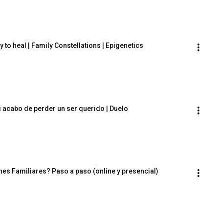
 to heal | Family Constellations | Epigenetics
Puedo hacer una constelación familiar si acabo de perder un ser querido | Duelo 
es Familiares? Paso a paso (online y presencial)