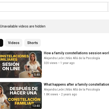
Unavailable videos are hidden
l
Videos
Shorts
How a family constellations session works
Alejandra León | Más Allá de la Psicología
320 views
•
1 year ago
5:40
What happens after a family constellation
Alejandra León | Más Allá de la Psicología
1.8K views
•
2 years ago
13:40