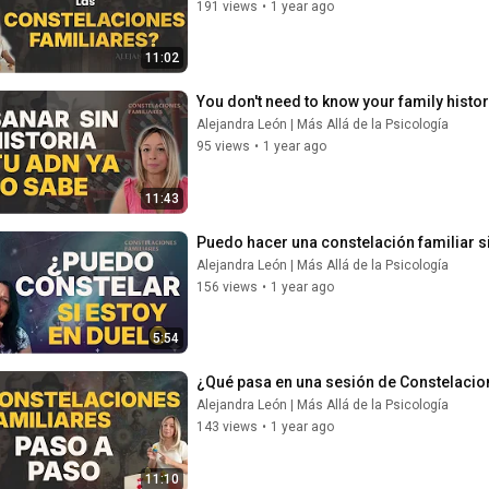
191 views
•
1 year ago
11:02
You don't need to know your family history
Alejandra León | Más Allá de la Psicología
95 views
•
1 year ago
11:43
Alejandra León | Más Allá de la Psicología
156 views
•
1 year ago
5:54
¿Qué pasa en una sesión de Constelacion
Alejandra León | Más Allá de la Psicología
143 views
•
1 year ago
11:10