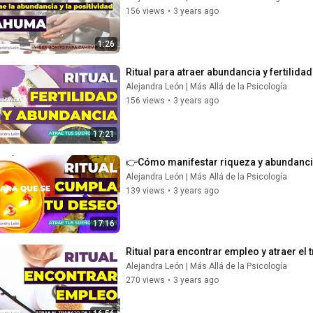
156 views
•
3 years ago
1:26
Ritual para atraer abundancia y fertili
Alejandra León | Más Allá de la Psicología
156 views
•
3 years ago
17:21
👉Cómo manifestar riqueza y abundancia
Alejandra León | Más Allá de la Psicología
139 views
•
3 years ago
17:16
Ritual para encontrar empleo y atraer el
Alejandra León | Más Allá de la Psicología
270 views
•
3 years ago