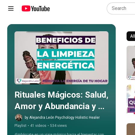
Al
Play all
Rituales Mágicos: Salud, 
Amor y Abundancia y 
mucho más
by Alejandra León Psychology Holistic Healer
Playlist
•
41 videos
•
534 views
¡Embárcate en un viaje mágico hacia el bienestar con 