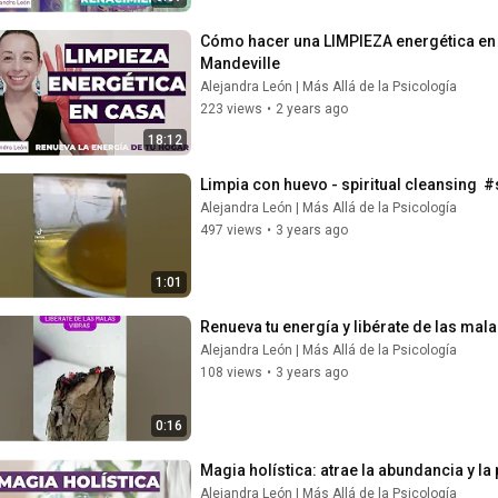
Cómo hacer una LIMPIEZA energética en 
Mandeville
Alejandra León | Más Allá de la Psicología
223 views
•
2 years ago
18:12
Limpia con huevo - spiritual cleansing  
Alejandra León | Más Allá de la Psicología
497 views
•
3 years ago
1:01
Renueva tu energía y libérate de las mala
Alejandra León | Más Allá de la Psicología
108 views
•
3 years ago
0:16
Magia holística: atrae la abundancia y l
Alejandra León | Más Allá de la Psicología