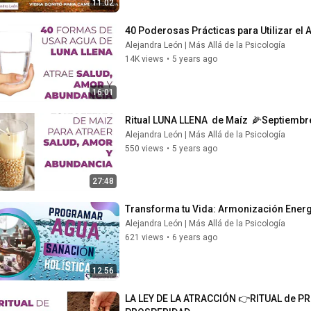
11:02
40 Poderosas Prácticas para Utilizar el 
Alejandra León | Más Allá de la Psicología
14K views
•
5 years ago
16:01
Ritual LUNA LLENA  de Maíz  🌽Septiemb
Alejandra León | Más Allá de la Psicología
550 views
•
5 years ago
27:48
Transforma tu Vida: Armonización Energ
Alejandra León | Más Allá de la Psicología
621 views
•
6 years ago
12:56
LA LEY DE LA ATRACCIÓN 👉RITUAL de PR