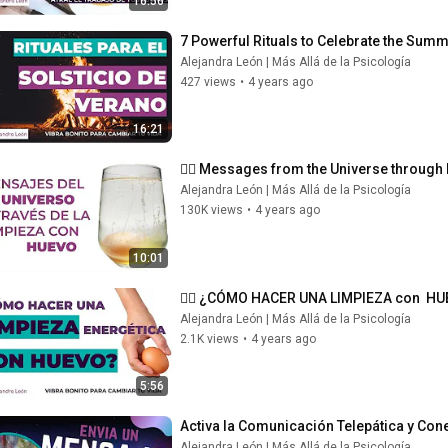
16:56
7 Powerful Rituals to Celebrate the Summe
Alejandra León | Más Allá de la Psicología
427 views
•
4 years ago
16:21
🧝‍♀ Messages from the Universe through
Alejandra León | Más Allá de la Psicología
130K views
•
4 years ago
10:01
🧝‍♀ ¿CÓMO HACER UNA LIMPIEZA con  HUEVO
Alejandra León | Más Allá de la Psicología
2.1K views
•
4 years ago
5:56
Activa la Comunicación Telepática y Con
Alejandra León | Más Allá de la Psicología