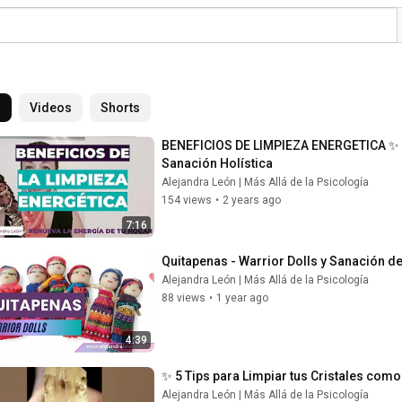
l
Videos
Shorts
BENEFICIOS DE LIMPIEZA ENERGETICA ✨ 
Sanación Holística
Alejandra León | Más Allá de la Psicología
154 views
•
2 years ago
7:16
Quitapenas - Warrior Dolls y Sanación d
Alejandra León | Más Allá de la Psicología
88 views
•
1 year ago
4:39
✨ 5 Tips para Limpiar tus Cristales co
Alejandra León | Más Allá de la Psicología