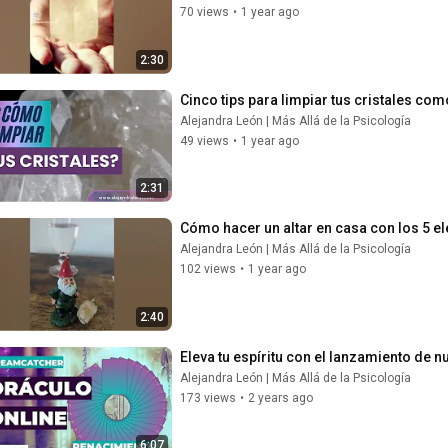
70 views
•
1 year ago
2:30
Cinco tips para limpiar tus cristales c
Alejandra León | Más Allá de la Psicología
49 views
•
1 year ago
2:31
Cómo hacer un altar en casa con los 5 
Alejandra León | Más Allá de la Psicología
102 views
•
1 year ago
2:40
Eleva tu espíritu con el lanzamiento de 
Alejandra León | Más Allá de la Psicología
173 views
•
2 years ago
6:07