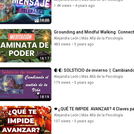
1.4K views
•
4 years ago
14:20
Grounding and Mindful Walking: Connect
Alejandra León | Más Allá de la Psicología
483 views
•
5 years ago
16:17
🌒🌓 SOLSTICIO de invierno  |  Cambiando 
Alejandra León | Más Allá de la Psicología
179 views
•
5 years ago
18:19
🍁¿QUÉ TE IMPIDE  AVANZAR? 4 Claves para
Alejandra León | Más Allá de la Psicología
107 views
•
5 years ago