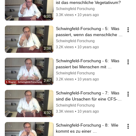
ist das menschliche Vegetativum?
Schwingfeld Forschung
3.3K views
•
10 years ago
6:31
Schwingfeld-Forschung - 5:  Was 
passiert, wenn das menschliche 
Vegetativum versagt?
Schwingfeld Forschung
3.2K views
•
10 years ago
2:38
Schwingfeld-Forschung - 6:  Was 
passiert bei Menschen mit 
fortgeschrittenem CFS?
Schwingfeld Forschung
3.2K views
•
10 years ago
2:47
Schwingfeld-Forschung - 7:  Was 
sind die Ursachen für eine CFS-
Erkrankung?
Schwingfeld Forschung
3.3K views
•
10 years ago
4:32
Schwingfeld-Forschung - 8:  Wie 
kommt es zu einer 