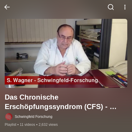
Das Chronische 
Erschöpfungssyndrom (CFS) - 
Erkenntnisse über Verursacher, 
Schwingfeld Forschung
Auslöser, Therapie
Playlist
•
11 videos
•
2,632 views