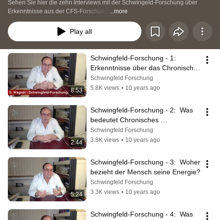
Sehen Sie hier die zehn Interviews mit der Schwingeld-Forschung über 
Erkenntnisse aus der CFS-Forschung.
...more
Play all
Schwingfeld-Forschung - 1:  
Erkenntnisse über das Chronische 
Erschöpfungssyndrom (CFS)
Schwingfeld Forschung
5.8K views
•
10 years ago
8:53
Schwingfeld-Forschung - 2:  Was 
bedeutet Chronisches 
Erschöpfungssyndrom (CFS)?
Schwingfeld Forschung
3.8K views
•
10 years ago
2:44
Schwingfeld-Forschung - 3:  Woher 
bezieht der Mensch seine Energie?
Schwingfeld Forschung
3.3K views
•
10 years ago
5:24
Schwingfeld-Forschung - 4:  Was 