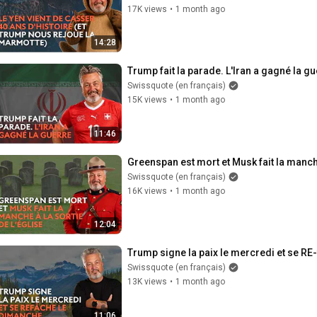
17K views
•
1 month ago
14:28
Trump fait la parade. L'Iran a gagné la g
Swissquote (en français)
15K views
•
1 month ago
11:46
Greenspan est mort et Musk fait la manche
Swissquote (en français)
16K views
•
1 month ago
12:04
Trump signe la paix le mercredi et se RE
Swissquote (en français)
13K views
•
1 month ago
11:06