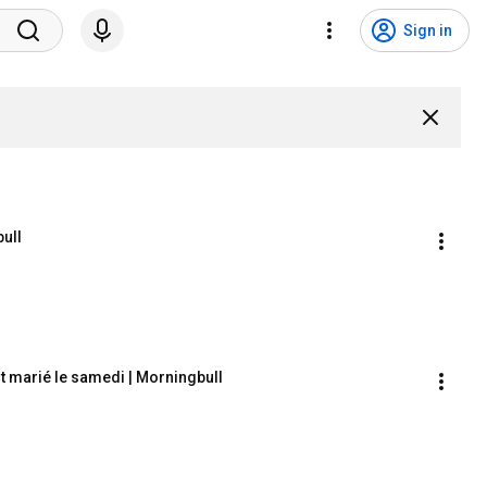
Sign in
bull
est marié le samedi | Morningbull