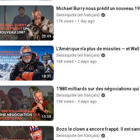
Michael Burry nous prédit un nouveau 19
Swissquote (en français)
17K views
•
1 day ago
20:49
L'Amérique n'a plus de missiles — et Wall
Swissquote (en français)
16K views
•
2 days ago
18:31
1'880 milliards sur des négociations qui 
Swissquote (en français)
19K views
•
3 days ago
15:58
Bozo le clown a encore frappé. Il est sans
Swissquote (en français)