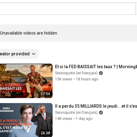
Unavailable videos are hidden
eator provided
Et si la FED BAISSAIT les taux ? | Morning
Swissquote (en français)
15K views
•
18 hours ago
17:54
Il a perdu 35 MILLIARDS le jeudi… et il s’
Swissquote (en français)
14K views
•
1 day ago
26:38