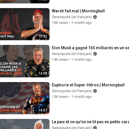
Warsh fait mal | Morningbull
Swissquote (en français)
18K views
•
1 month ago
10:32
Elon Musk a gagné 165 milliards en un se
Swissquote (en français)
14K views
•
1 month ago
14:00
Euphorie et Super-Héros | Morningbull
Swissquote (en français)
13K views
•
1 month ago
14:07
La paix et ce qu'on ne lit pas en petits ca
Swissquote (en français)