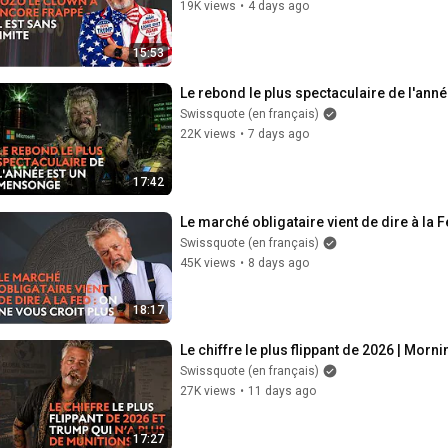
19K views
•
4 days ago
15:53
Le rebond le plus spectaculaire de l'an
Swissquote (en français)
22K views
•
7 days ago
17:42
Le marché obligataire vient de dire à la F
Swissquote (en français)
45K views
•
8 days ago
18:17
Le chiffre le plus flippant de 2026 | Morni
Swissquote (en français)
27K views
•
11 days ago
17:27