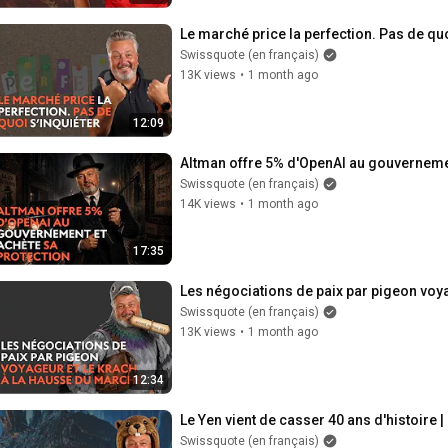
Le marché price la perfection. Pas de quo
Swissquote (en français)
13K views
•
1 month ago
12:09
Altman offre 5% d'OpenAI au gouvernemen
Swissquote (en français)
14K views
•
1 month ago
17:35
Les négociations de paix par pigeon voy
Swissquote (en français)
13K views
•
1 month ago
12:34
Le Yen vient de casser 40 ans d'histoire 
Swissquote (en français)