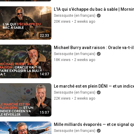
L’IA qui s’échappe du bac à sable | Morni
Swissquote (en français)
20K views
•
2 weeks ago
22:33
Michael Burry avait raison : Oracle va-t-il
Swissquote (en français)
18K views
•
2 weeks ago
14:07
Le marché est en plein DÉNI — et un indice
Swissquote (en français)
22K views
•
2 weeks ago
15:07
Mille milliards évaporés — et ce signal qu
Swissquote (en français)