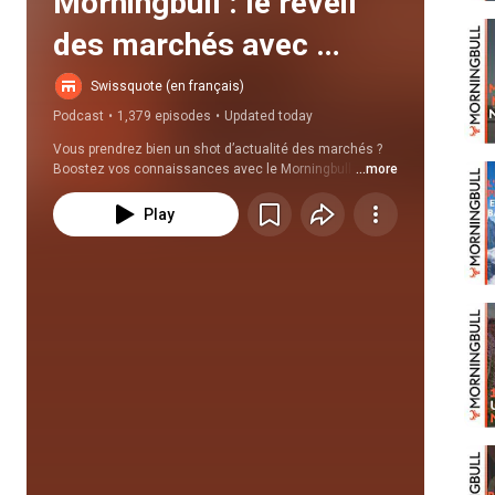
Morningbull : le réveil 
des marchés avec 
Thomas Veillet | 
Swissquote (en français)
Podcast
•
1,379 episodes
•
Updated today
Swissquote
Vous prendrez bien un shot d’actualité des marchés ? 
Boostez vos connaissances avec le Morningbull de 
...more
Thomas Veillet, servi du lundi au vendredi on the rocks 
à 10h30 !
Play