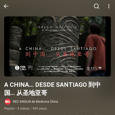
A CHINA... DESDE SANTIAGO 到中
国... 从圣地亚哥
RED XINGLIN de Medicina China
Playlist
•
9 videos
•
909 views