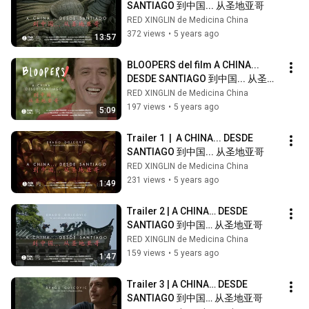
SANTIAGO 到中国... 从圣地亚哥
RED XINGLIN de Medicina China
372 views
•
5 years ago
13:57
BLOOPERS del film A CHINA... 
DESDE SANTIAGO 到中国... 从圣地
亚哥
RED XINGLIN de Medicina China
197 views
•
5 years ago
5:09
Trailer 1  |  A CHINA... DESDE 
SANTIAGO 到中国... 从圣地亚哥
RED XINGLIN de Medicina China
231 views
•
5 years ago
1:49
Trailer 2 | A CHINA… DESDE 
SANTIAGO 到中国… 从圣地亚哥
RED XINGLIN de Medicina China
159 views
•
5 years ago
1:47
Trailer 3 | A CHINA… DESDE 
SANTIAGO 到中国… 从圣地亚哥