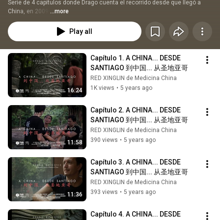
Serie de 4 capítulos donde Drago cuenta el recorrido desde que llegó a 
China, en 2009:
...more
Play all
Capítulo 1. A CHINA... DESDE 
SANTIAGO 到中国... 从圣地亚哥
RED XINGLIN de Medicina China
1K views
•
5 years ago
16:24
Capítulo 2. A CHINA... DESDE 
SANTIAGO 到中国... 从圣地亚哥
RED XINGLIN de Medicina China
390 views
•
5 years ago
11:58
Capítulo 3. A CHINA... DESDE 
SANTIAGO 到中国... 从圣地亚哥
RED XINGLIN de Medicina China
393 views
•
5 years ago
11:36
Capítulo 4. A CHINA... DESDE 