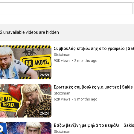
2 unavailable videos are hidden
Συμβουλές επιβίωσης στο γραφείο | Sa
Stoiximan
93K views
•
2 months ago
26:59
Ερωτικές συμβουλές για μύστες | Saki
Stoiximan
62K views
•
3 months ago
26:24
Βάζω βενζίνη με ψηλά το κεφάλι  | Sak
Stoiximan