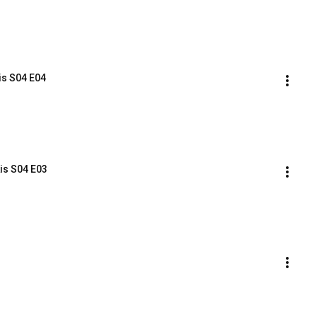
is S04 E04
is S04 E03