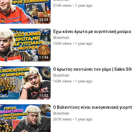
216K views
•
1 year ago
23:04
Έχω κάνει έρωτα με αιγυπτιακή μούμια |
Stoiximan
155K views
•
1 year ago
17:46
Ο έρωτας σκοτώνει τον γάμο | Sakis S0
Stoiximan
163K views
•
1 year ago
11:52
Ο Βαλεντίνος είναι οικογενειακή γιορτή 
Stoiximan
267K views
•
1 year ago