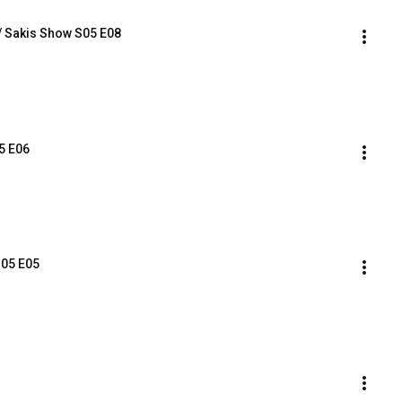
/ Sakis Show S05 E08
5 E06
S05 E05