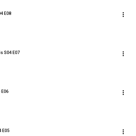
04 E08
is S04 E07
 E06
4 E05