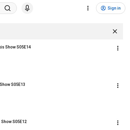
Sign in
kis Show S05E14
s Show S05E13
is Show S05E12