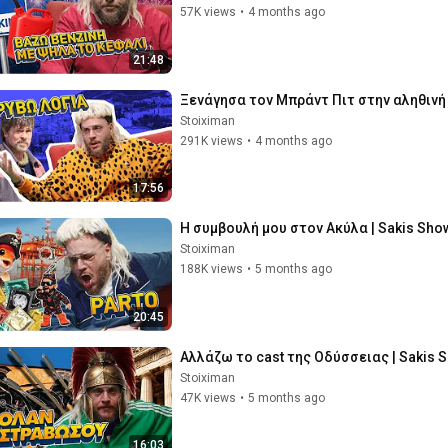
57K views
•
4 months ago
21:48
Ξενάγησα τον Μπράντ Πιτ στην αληθινή
Stoiximan
291K views
•
4 months ago
17:56
Η συμβουλή μου στον Ακύλα | Sakis Sho
Stoiximan
188K views
•
5 months ago
20:45
Αλλάζω το cast της Οδύσσειας | Sakis 
Stoiximan
47K views
•
5 months ago
16:03