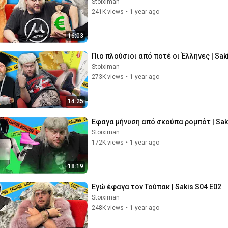
Stoiximan
241K views
•
1 year ago
16:03
Πιο πλούσιοι από ποτέ οι Έλληνες | Sak
Stoiximan
273K views
•
1 year ago
14:25
Εφαγα μήνυση από σκούπα ρομπότ | Sak
Stoiximan
172K views
•
1 year ago
18:19
Εγώ έφαγα τον Τούπακ | Sakis S04 E02
Stoiximan
248K views
•
1 year ago