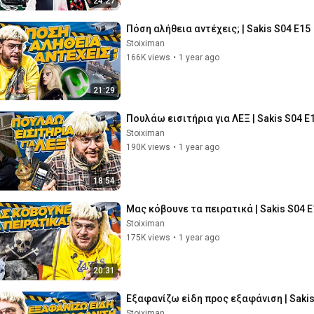
24:27
Πόση αλήθεια αντέχεις; | Sakis S04 E15
Stoiximan
166K views
•
1 year ago
21:29
Πουλάω εισιτήρια για ΛΕΞ | Sakis S04 E
Stoiximan
190K views
•
1 year ago
18:54
Μας κόβουνε τα πειρατικά | Sakis S04 E
Stoiximan
175K views
•
1 year ago
20:31
Εξαφανίζω είδη προς εξαφάνιση | Sakis
Stoiximan