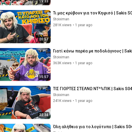
19:33
Τι μας κρύβουν για τον Κηφισό | Sakis S
Stoiximan
281K views
•
1 year ago
20:57
Γιατί κάνω παρέα με ποδολάγνους | Sak
Stoiximan
363K views
•
1 year ago
15:57
ΤΙΣ ΓΙΟΡΤΕΣ ΣΤΕΛΝΩ ΝΤ^%ΠΙΚ | Sakis S04
Stoiximan
241K views
•
1 year ago
22:34
Όλη αλήθεια για το λογότυπο | Sakis S0