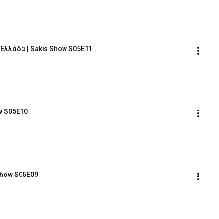
 Ελλάδα | Sakis Show S05E11
w S05E10
Show S05E09