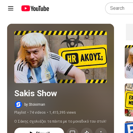
Play all
Sakis Show
by Stoiximan
Playlist
•
74 videos
•
1,415,395 views
O Σάκης σχολιάζει τα πάντα με το μοναδικό του στυλ!