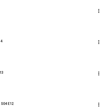
14
13
 S04 E12