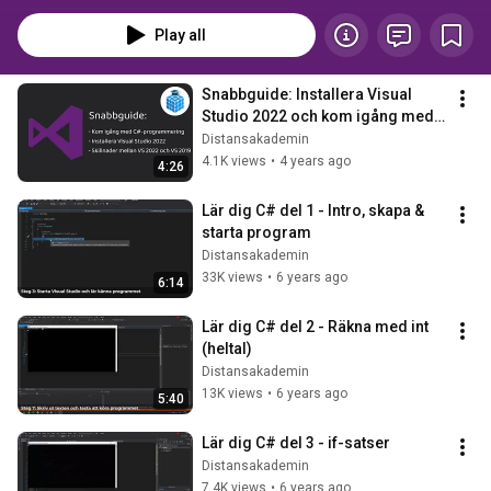
Play all
Snabbguide: Installera Visual 
Studio 2022 och kom igång med 
C#-programmering
Distansakademin
4.1K views
•
4 years ago
4:26
Lär dig C# del 1 - Intro, skapa & 
starta program
Distansakademin
33K views
•
6 years ago
6:14
Lär dig C# del 2 - Räkna med int 
(heltal)
Distansakademin
13K views
•
6 years ago
5:40
Lär dig C# del 3 - if-satser
Distansakademin
7.4K views
•
6 years ago