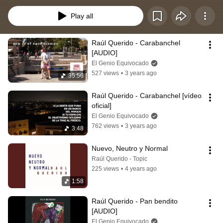
más! 
Play all
Raúl Querido - Carabanchel 
[AUDIO]
El Genio Equivocado
527 views
•
3 years ago
35:56
Raúl Querido - Carabanchel [vídeo 
oficial]
El Genio Equivocado
762 views
•
3 years ago
3:48
Nuevo, Neutro y Normal
Raúl Querido - Topic
225 views
•
4 years ago
1:58
Raúl Querido - Pan bendito 
[AUDIO]
El Genio Equivocado