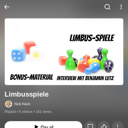
Limbusspiele
Nick-Nack
Playlist
•
5 videos
•
181 views
Play all