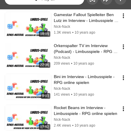
Gamestar Fallout Spielleiter Ben 
Lutz im Interview - Limbusspiele - 
RPG online spielen
Nick-Nack
1.3K views
•
10 years ago
18:19
Orkenspalter TV im Interview 
(Podcast) - Limbusspiele - RPG 
online spielen
Nick-Nack
209 views
•
10 years ago
22:36
Bini im Interview - Limbusspiele - 
RPG online spielen
Nick-Nack
141 views
•
10 years ago
9:13
Rocket Beans im Interview - 
Limbusspiele - RPG online spielen
Nick-Nack
2.4K views
•
10 years ago
17:52