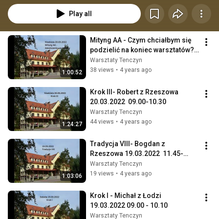
Play all
Mityng AA - Czym chciałbym się 
podzielić na koniec warsztatów?  
20.03.2022 10.45-11.45
Warsztaty Tenczyn
38 views
•
4 years ago
1:00:52
Krok III- Robert z Rzeszowa 
20.03.2022  09.00-10.30
Warsztaty Tenczyn
44 views
•
4 years ago
1:24:27
Tradycja VIII- Bogdan z 
Rzeszowa 19.03.2022  11.45-
13.00
Warsztaty Tenczyn
19 views
•
4 years ago
1:03:06
Krok I - Michał z Łodzi          
19.03.2022 09.00 - 10.10
Warsztaty Tenczyn