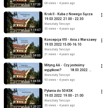
68 views
•
4 years ago
1:07:20
Krok II - Kuba z Nowego Sącza  
19.03.2022  21.00 - 22.30
Warsztaty Tenczyn
35 views
•
4 years ago
1:19:47
Koncepcja VIII - Ania z Warszawy 
19.03.2022 15.00-16.10
Warsztaty Tenczyn
21 views
•
4 years ago
59:03
Mityng AA -  Czy jesteśmy 
wyjątkowi?            18.03.2022  
19.00-21.00
Warsztaty Tenczyn
93 views
•
4 years ago
1:04:55
Pytania do 50 KSK                
19.03.2022  19.00 - 21.00
Warsztaty Tenczyn
35 views
•
4 years ago
1:20:27