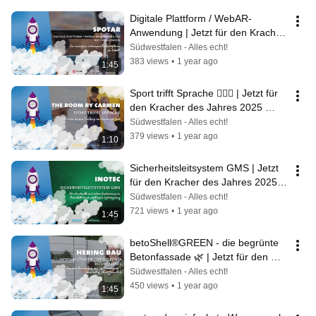
Digitale Plattform / WebAR-
Anwendung | Jetzt für den Kracher 
des Jahres 2025 abstimmen! 🚀
Südwestfalen - Alles echt!
383 views
•
1 year ago
1:45
Sport trifft Sprache 🏋🏼‍♀️ | Jetzt für 
den Kracher des Jahres 2025 
abstimmen! 🚀
Südwestfalen - Alles echt!
379 views
•
1 year ago
1:10
Sicherheitsleitsystem GMS | Jetzt 
für den Kracher des Jahres 2025 
abstimmen! 🚀
Südwestfalen - Alles echt!
721 views
•
1 year ago
1:45
betoShell®GREEN - die begrünte 
Betonfassade 🌿 | Jetzt für den 
Kracher des Jahres 2025 
Südwestfalen - Alles echt!
abstimmen! 🚀
450 views
•
1 year ago
1:45