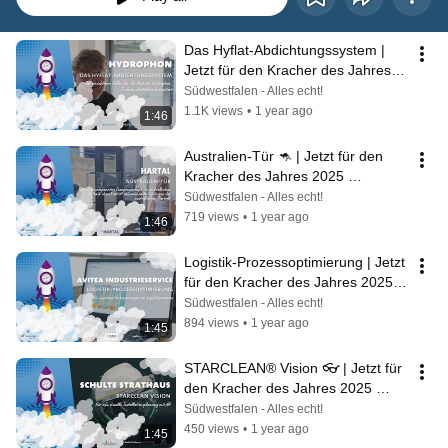
Das Hyflat-Abdichtungssystem | 
Jetzt für den Kracher des Jahres 
2025 abstimmen! 🚀
Südwestfalen - Alles echt!
1.1K views
•
1 year ago
1:46
Australien-Tür 🦘 | Jetzt für den 
Kracher des Jahres 2025 
abstimmen! 🚀
Südwestfalen - Alles echt!
719 views
•
1 year ago
1:46
Logistik-Prozessoptimierung | Jetzt 
für den Kracher des Jahres 2025 
abstimmen! 🚀
Südwestfalen - Alles echt!
894 views
•
1 year ago
1:45
STARCLEAN® Vision 👓 | Jetzt für 
den Kracher des Jahres 2025 
abstimmen! 🚀
Südwestfalen - Alles echt!
450 views
•
1 year ago
1:45