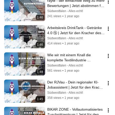
rayte - der einfachste Weg zu mehr 
Bewertungen | Jetzt abstimmen für 
den Kracher des Jahres 2025! 🚀
Südwestfalen - Alles echt!
241 views
•
1 year ago
1:46
Arbeitskreis DrinkTank - Getränke 
4.0 🚰 | Jetzt für den Kracher des 
Jahres 2025 abstimmen! 🚀
Südwestfalen - Alles echt!
414 views
•
1 year ago
1:46
Wie wir mit einem Knall die 
komplette Textilindustrie 
revolutionieren 💥 | Kracher des 
Südwestfalen - Alles echt!
Jahres 2025 🚀
581 views
•
1 year ago
1:48
Der RJVau - Dein regionaler KI-
Jobassistent | Jetzt für den Kracher 
des Jahres 2025 abstimmen! 🚀
Südwestfalen - Alles echt!
358 views
•
1 year ago
1:45
BIKAR ZONE - Vollautomatisiertes 
Zuschnittzentrum | Jetzt für den 