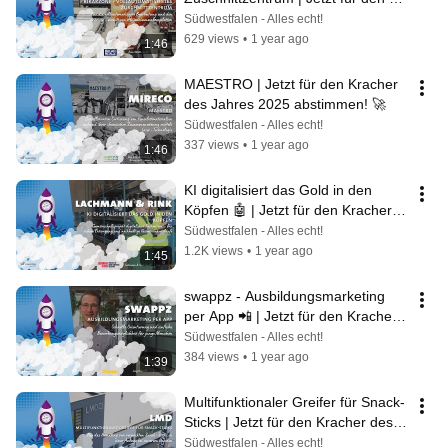
Kracher des Jahres 2025 
Südwestfalen - Alles echt!
abstimmen!
629 views
•
1 year ago
1:46
MAESTRO | Jetzt für den Kracher 
des Jahres 2025 abstimmen! 🚀
Südwestfalen - Alles echt!
337 views
•
1 year ago
1:46
KI digitalisiert das Gold in den 
Köpfen 🤖 | Jetzt für den Kracher 
des Jahres 2025 abstimmen! 🚀
Südwestfalen - Alles echt!
1.2K views
•
1 year ago
1:45
swappz - Ausbildungsmarketing 
per App 📲 | Jetzt für den Kracher 
des Jahres 2025 abstimmen! 🚀
Südwestfalen - Alles echt!
384 views
•
1 year ago
1:39
Multifunktionaler Greifer für Snack-
Sticks | Jetzt für den Kracher des 
Jahres 2025 abstimmen! 🚀
Südwestfalen - Alles echt!