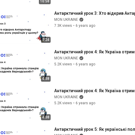
10:58
Антарктичний урок 3: Хто відкрив Анта
MON UKRAINE
7.3K views
•
6 years ago
7:24
Антарктичний урок 4: Як Україна отри
MON UKRAINE
5.2K views
•
6 years ago
4:38
Антарктичний урок 4: Як Україна отри
MON UKRAINE
5.2K views
•
6 years ago
4:38
Антарктичний урок 5: Як українські п