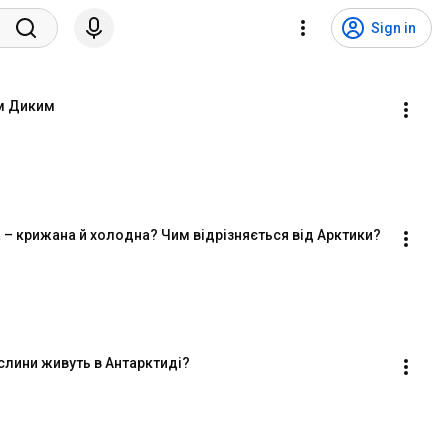
Sign in
ом Диким
 – крижана й холодна? Чим відрізняється від Арктики?
ослини живуть в Антарктиді?