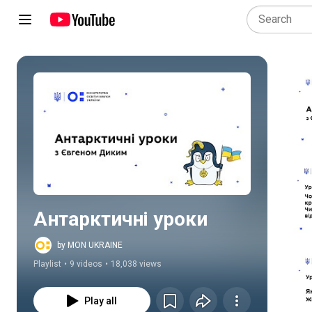
Play all
Антарктичні уроки
by MON UKRAINE
Playlist
•
9 videos
•
18,038 views
Play all