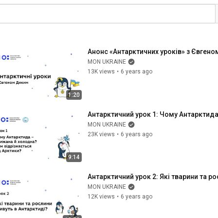
Анонс «Антарктичних уроків» з Євген
MON UKRAINE
13K views
•
6 years ago
1:20
Антарктичний урок 1: Чому Антарктида
MON UKRAINE
23K views
•
6 years ago
9:14
Антарктичний урок 2: Які тварини та р
MON UKRAINE
12K views
•
6 years ago