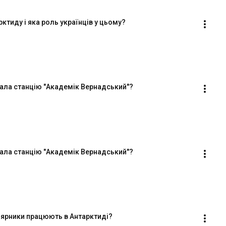
рктиду і яка роль українців у цьому?
мала станцію "Академік Вернадський"?
мала станцію "Академік Вернадський"?
олярники працюють в Антарктиді?