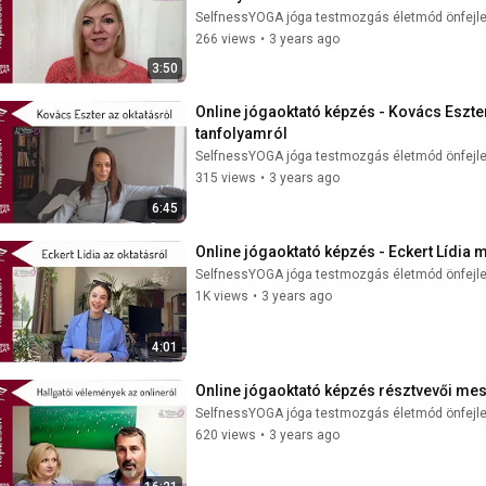
SelfnessYOGA jóga testmozgás életmód önfejl
266 views
•
3 years ago
3:50
Online jógaoktató képzés - Kovács Eszt
tanfolyamról
SelfnessYOGA jóga testmozgás életmód önfejl
315 views
•
3 years ago
6:45
Online jógaoktató képzés - Eckert Lídi
SelfnessYOGA jóga testmozgás életmód önfejl
1K views
•
3 years ago
4:01
Online jógaoktató képzés résztvevői me
SelfnessYOGA jóga testmozgás életmód önfejl
620 views
•
3 years ago