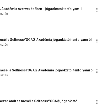
 Akadémia szervezésében - jógaoktatói tanfolyam 1
esztés
 mesél a SelfnessYOGA® Akadémia jógaoktatói tanfolyamról
esztés
la mesél a SelfnessYOGA® Akadémia jógaoktatói tanfolyamról
esztés
Graczár Andrea mesél a SelfnessYOGA® jógaoktatói 