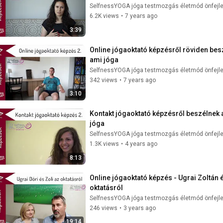
SelfnessYOGA jóga testmozgás életmód önfejl
6.2K views
•
7 years ago
3:39
Online jógaoktató képzésről röviden be
ami jóga
SelfnessYOGA jóga testmozgás életmód önfejl
342 views
•
7 years ago
3:10
Kontakt jógaoktató képzésről beszélnek 
jóga
SelfnessYOGA jóga testmozgás életmód önfejl
1.3K views
•
4 years ago
8:13
Online jógaoktató képzés - Ugrai Zoltá
oktatásról
SelfnessYOGA jóga testmozgás életmód önfejl
246 views
•
3 years ago
19:14