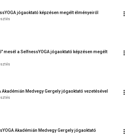
essYOGA jógaoktató képzésen megélt élményeiről
esztés
" mesél a SelfnessYOGA jógaoktató képzésen megélt 
esztés
A Akadémián Medvegy Gergely jógaoktató vezetésével
esztés
essYOGA Akadémián Medvegy Gergely jógaoktató 