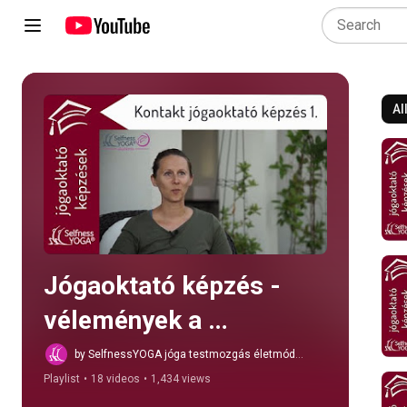
Al
Play all
Jógaoktató képzés - 
vélemények a 
résztvevőktől
by SelfnessYOGA jóga testmozgás életmód
önfejlesztés
Playlist
•
18 videos
•
1,434 views