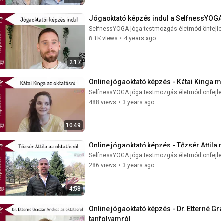
Jógaoktató képzés indul a SelfnessYOGA
SelfnessYOGA jóga testmozgás életmód önfejl
8.1K views
•
4 years ago
2:17
Online jógaoktató képzés - Kátai Kinga
SelfnessYOGA jóga testmozgás életmód önfejl
488 views
•
3 years ago
10:49
Online jógaoktató képzés - Tőzsér Atti
SelfnessYOGA jóga testmozgás életmód önfejl
286 views
•
3 years ago
4:58
Online jógaoktató képzés - Dr. Etterné 
tanfolyamról