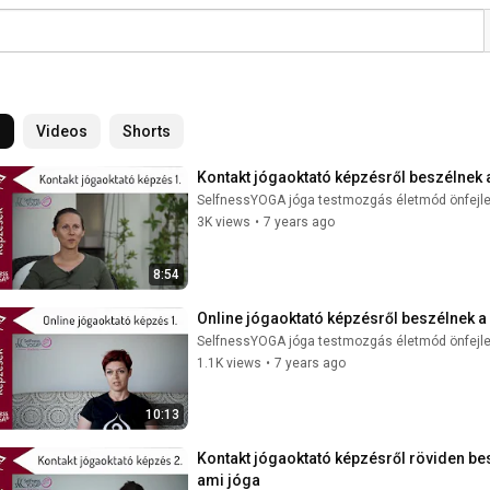
l
Videos
Shorts
Kontakt jógaoktató képzésről beszélnek
SelfnessYOGA jóga testmozgás életmód önfejl
3K views
•
7 years ago
8:54
Online jógaoktató képzésről beszélnek 
SelfnessYOGA jóga testmozgás életmód önfejl
1.1K views
•
7 years ago
10:13
Kontakt jógaoktató képzésről röviden b
ami jóga