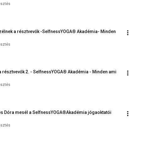
esztés
szélnek a résztvevők -SelfnessYOGA® Akadémia- Minden 
esztés
a résztvevők 2. - SelfnessYOGA® Akadémia - Minden ami 
esztés
n és Dóra mesél a SelfnessYOGA®Akadémia jógaoktatói 
esztés