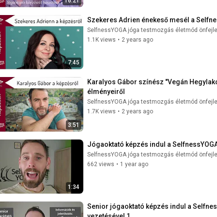
16:21
Szekeres Adrien énekeső mesél a Selfn
SelfnessYOGA jóga testmozgás életmód önfejl
1.1K views
•
2 years ago
7:45
Karalyos Gábor színész "Vegán Hegylakó
élményeiről
SelfnessYOGA jóga testmozgás életmód önfejl
1.7K views
•
2 years ago
3:51
Jógaoktató képzés indul a SelfnessYOG
SelfnessYOGA jóga testmozgás életmód önfejl
662 views
•
1 year ago
1:34
Senior jógaoktató képzés indul a Selfn
vezetésével 1.