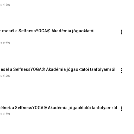
esztés
er mesél a SelfnessYOGA® Akadémia jógaoktatói 
esztés
a mesél a SelfnessYOGA® Akadémia jógaoktatói tanfolyamról
esztés
sélnek a SelfnessYOGA® Akadémia jógaoktatói tanfolyamról
esztés