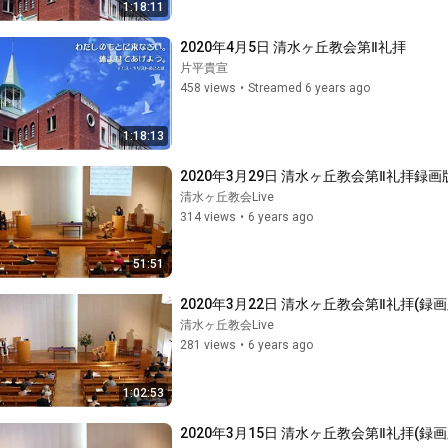
1:18:11
2020年4月5日 清水ヶ丘教会第Ⅱ礼拝
片平貴宣
458 views
•
Streamed 6 years ago
1:18:13
2020年3月29日 清水ヶ丘教会第Ⅱ礼拝録画
清水ヶ丘教会Live
314 views
•
6 years ago
51:51
2020年3月22日 清水ヶ丘教会第Ⅱ礼拝(録画
清水ヶ丘教会Live
281 views
•
6 years ago
1:02:53
2020年3月15日 清水ヶ丘教会第Ⅱ礼拝(録画