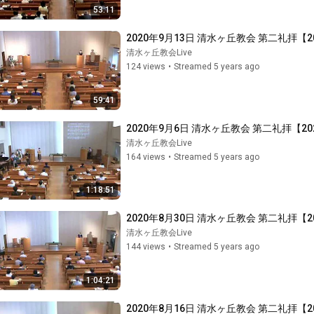
53:11
2020年9月13日 清水ヶ丘教会 第二礼拝【
清水ヶ丘教会Live
124 views
•
Streamed 5 years ago
59:41
2020年9月6日 清水ヶ丘教会 第二礼拝【2
清水ヶ丘教会Live
164 views
•
Streamed 5 years ago
1:18:51
2020年8月30日 清水ヶ丘教会 第二礼拝【
清水ヶ丘教会Live
144 views
•
Streamed 5 years ago
1:04:21
2020年8月16日 清水ヶ丘教会 第二礼拝【