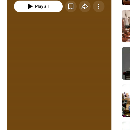
Play all