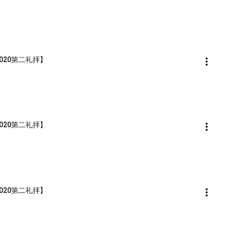
2020第二礼拝】
2020第二礼拝】
2020第二礼拝】