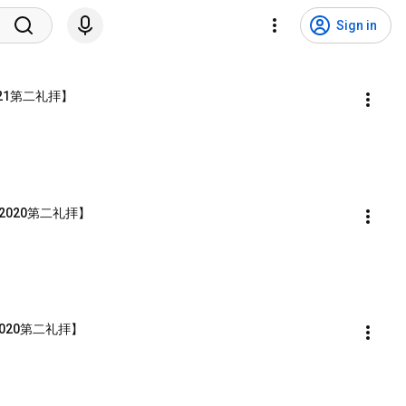
Sign in
21第二礼拝】
2020第二礼拝】
2020第二礼拝】