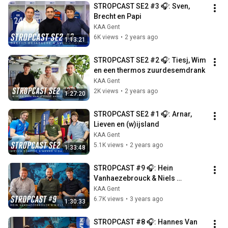
STROPCAST SE2 #3 🎧: Sven, 
Brecht en Papi
KAA Gent
6K views
•
2 years ago
1:13:21
STROPCAST SE2 #2 🎧: Tiesj, Wim 
en een thermos zuurdesemdrank
KAA Gent
2K views
•
2 years ago
1:27:20
STROPCAST SE2 #1 🎧: Arnar, 
Lieven en (w)ijsland
KAA Gent
5.1K views
•
2 years ago
1:33:48
STROPCAST #9 🎧: Hein 
Vanhaezebrouck & Niels 
Poissonnier
KAA Gent
6.7K views
•
3 years ago
1:30:33
STROPCAST #8 🎧: Hannes Van 