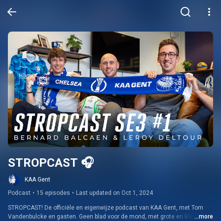
STROPCAST 🎧
KAA Gent
Podcast
•
15 episodes
•
Last updated on Oct 1, 2024
STROPCAST! De officiële en eigenwijze podcast van KAA Gent, met Tom 
Vandenbulcke en gasten. Geen blad voor de mond, met grote en kleine 
...more