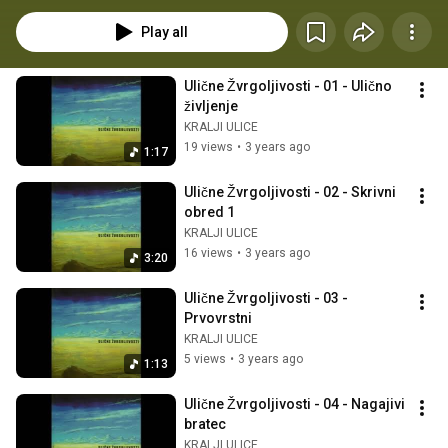
sta vodila Andrej Fon in Samo Kutin, prisostvovali pa so jim Zvezdana 
Brumen, Polde Košir, Jasmina Memič, Ibrahim Aličehajić, Marija Šušteršič, 
Play all
Boštjan Koprivc, Andrej Pugelj, Iztok Koren, Urška Forštnarič, Jana Pogačar, 
Marjan Černigoj, Tjaša Grden, Mitja Weingerl in Marija Burchard. Zadnji 
posnetek izdane zgoščenke zaseda epska "izpoved kralja" Marka Pavlina.
Ulične Žvrgoljivosti - 01 - Ulično 
življenje
KRALJI ULICE
19 views
•
3 years ago
1:17
Ulične Žvrgoljivosti - 02 - Skrivni 
obred 1
KRALJI ULICE
16 views
•
3 years ago
3:20
Ulične Žvrgoljivosti - 03 - 
Prvovrstni
KRALJI ULICE
5 views
•
3 years ago
1:13
Ulične Žvrgoljivosti - 04 - Nagajivi 
bratec
KRALJI ULICE