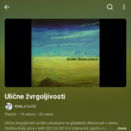
Ulične žvrgoljivosti
KRALJI ULICE
Playlist
•
19 videos
•
50 views
Ulične žvrgoljivosti so bile ustvarjene na glasbenih delavnicah v okviru 
Društva Kralji ulice v letih 2012 in 2013 in izdane kot zgoščenka. Delavnice 
...more