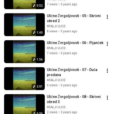
7 views
•
3 years ago
0:52
Ulične Žvrgoljivosti - 05 - Skrivni 
obred 2
KRALJI ULICE
8 views
•
3 years ago
1:40
Ulične Žvrgoljivosti - 06 - Pijanček
KRALJI ULICE
7 views
•
3 years ago
1:56
Ulične Žvrgoljivosti - 07 - Duša 
prodana
KRALJI ULICE
6 views
•
3 years ago
2:01
Ulične Žvrgoljivosti - 08 - Skrivni 
obred 3
KRALJI ULICE
2 views
•
3 years ago
6:06