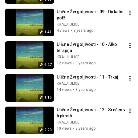
Ulične Žvrgoljivosti - 09 - Dirkalni 
polž
KRALJI ULICE
4 views
•
3 years ago
1:41
Ulične Žvrgoljivosti - 10 - Alko 
terapija
KRALJI ULICE
12 views
•
3 years ago
6:27
Ulične Žvrgoljivosti - 11 - Trkaj
KRALJI ULICE
14 views
•
3 years ago
1:16
Ulične Žvrgoljivosti - 12 - Srečen v 
trpkosti
KRALJI ULICE
10 views
•
3 years ago
2:20