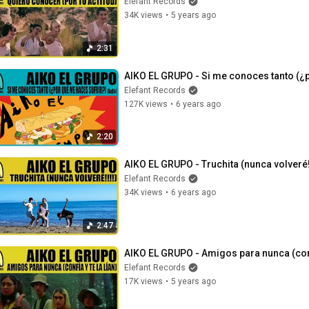
Elefant Records
34K views
•
5 years ago
2:31
AIKO EL GRUPO - Si me conoces tanto (¿p
Elefant Records
127K views
•
6 years ago
2:20
AIKO EL GRUPO - Truchita (nunca volveré!!!
Elefant Records
34K views
•
6 years ago
2:47
AIKO EL GRUPO - Amigos para nunca (confía 
Elefant Records
17K views
•
5 years ago