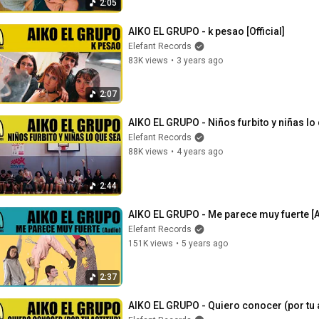
2:05
AIKO EL GRUPO - k pesao [Official]
Elefant Records
83K views
•
3 years ago
2:07
AIKO EL GRUPO - Niños furbito y niñas lo q
Elefant Records
88K views
•
4 years ago
2:44
AIKO EL GRUPO - Me parece muy fuerte [
Elefant Records
151K views
•
5 years ago
2:37
AIKO EL GRUPO - Quiero conocer (por tu ac