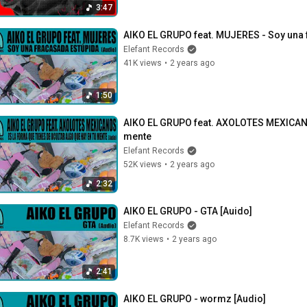
3:47
AIKO EL GRUPO feat. MUJERES - Soy una 
Elefant Records
41K views
•
2 years ago
1:50
AIKO EL GRUPO feat. AXOLOTES MEXICANOS 
mente
Elefant Records
52K views
•
2 years ago
2:32
AIKO EL GRUPO - GTA [Auido]
Elefant Records
8.7K views
•
2 years ago
2:41
AIKO EL GRUPO - wormz [Audio]