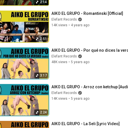
2:14
AIKO EL GRUPO - Romantinski [Official]
Elefant Records
14K views
•
4 years ago
2:51
AIKO EL GRUPO - Por qué no dices la ver
Elefant Records
48K views
•
5 years ago
3:17
AIKO EL GRUPO - Arroz con ketchup [Aud
Elefant Records
14K views
•
5 years ago
2:24
AIKO EL GRUPO - La Seli [Lyric Video]