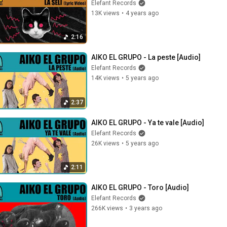
Elefant Records
13K views
•
4 years ago
2:16
AIKO EL GRUPO - La peste [Audio]
Elefant Records
14K views
•
5 years ago
2:37
AIKO EL GRUPO - Ya te vale [Audio]
Elefant Records
26K views
•
5 years ago
2:11
AIKO EL GRUPO - Toro [Audio]
Elefant Records
266K views
•
3 years ago