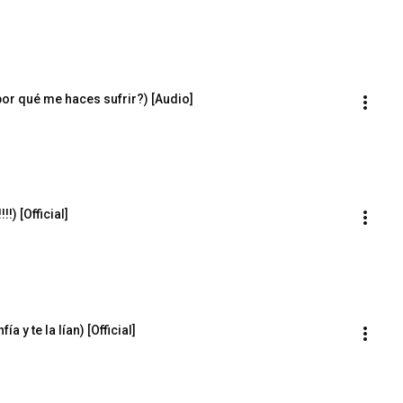
or qué me haces sufrir?) [Audio]
!) [Official]
y te la lían) [Official]