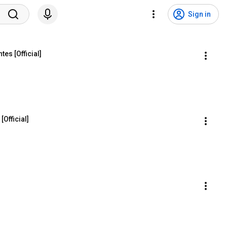
Sign in
es [Official]
Official]