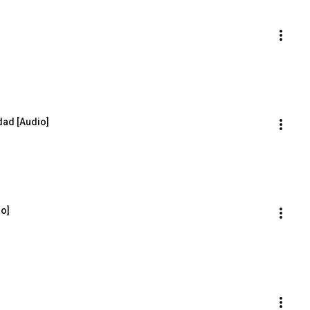
dad [Audio]
io]