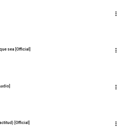
ue sea [Official]
Audio]
titud) [Official]