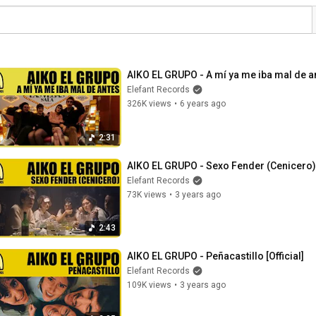
AIKO EL GRUPO - A mí ya me iba mal de ant
Elefant Records
326K views
•
6 years ago
2:31
AIKO EL GRUPO - Sexo Fender (Cenicero) [
Elefant Records
73K views
•
3 years ago
2:43
AIKO EL GRUPO - Peñacastillo [Official]
Elefant Records
109K views
•
3 years ago